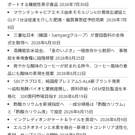
ポートする機能性表示食品
2026年7月30日
マウンテンキャビアエキス由来モモルジンIcの胃排出遅延と
GLP-1分泌促進を介した肥満・脂質異常症予防効果
2026年7月
8日
三養社日本（韓国・Samyangグループ）が曽田香料の全株
式を取得へ
2026年6月30日
高機能玄米協会、「金のいぶき」一極依存から脱却へ 事務
局を幸南食糧に段階移管
2026年6月25日
爽やかな酸味のコーヒーが好まれる昨今、コーヒー風味の食
品にも酸味の表現を提案
2026年6月22日
SBIアラプロモ、純国産プレミアム5-ALA新ブランド発表
～協和発酵バイオと業務提携し、原料供給・OEM受託製造を本
格化 200億円市場目指す
2026年6月19日
酢酸カリウムを新規指定へ ―成分規格は「酢酸カリウム」
と「酢酸カリウム液」で設定
2026年6月15日
イングレディオンがテート＆ライルを買収へ
2026年6月9日
エルゴチオネインと水素を融合－新規ミトコンドリア活性化
素材、サンプルワーク開始
2026年6月9日