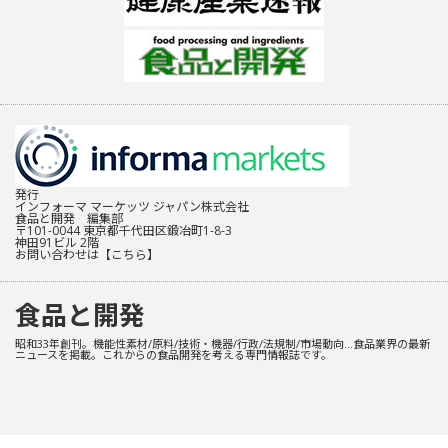
発行
インフォーマ マーケッツ ジャパン株式会社
食品と開発 編集部
〒101-0044 東京都千代田区鍛冶町1-8-3
神田91ビル 2階
お問い合わせは
【こちら】
食品と開発
昭和33年創刊。機能性素材/原料/技術・機器/行政/法規制/市場動向…食品業界の最新
ニュースを掲載。これからの食品開発を考える専門情報誌です。