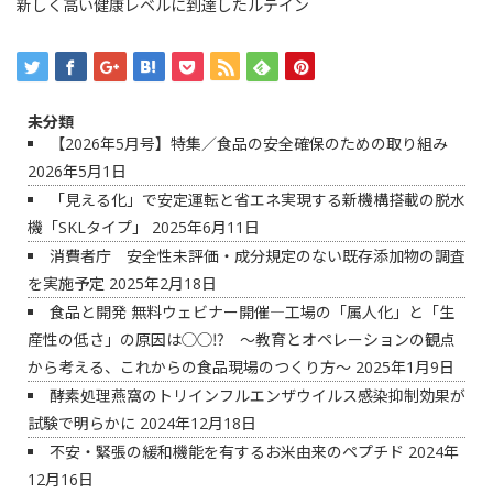
新しく高い健康レベルに到達したルテイン
未分類
【2026年5月号】特集／食品の安全確保のための取り組み
2026年5月1日
「見える化」で安定運転と省エネ実現する新機構搭載の脱水
機「SKLタイプ」
2025年6月11日
消費者庁 安全性未評価・成分規定のない既存添加物の調査
を実施予定
2025年2月18日
食品と開発 無料ウェビナー開催―工場の「属人化」と「生
産性の低さ」の原因は◯◯⁉ ～教育とオペレーションの観点
から考える、これからの食品現場のつくり方～
2025年1月9日
酵素処理燕窩のトリインフルエンザウイルス感染抑制効果が
試験で明らかに
2024年12月18日
不安・緊張の緩和機能を有するお米由来のペプチド
2024年
12月16日