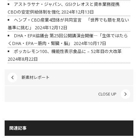
アストラサナ・ジャパン、GSIクレオスと資本業務提携
CBDの安定供給体制を強化
2024年12月13日
ヘンプ・CBD産業4団体が共同宣言 「世界でも類を見ない
基準に挑む」
2024年12月12日
DHA・EPA協議会 第25回公開講演会開催―「生体ではたら
くDHA・EPA－筋肉・腎臓・脳」
2024年10月17日
ポッカレモン100、機能性表示食品に – 52年目の大改革
2024年8月22日
新素材レポート
CLOSE UP
関連記事