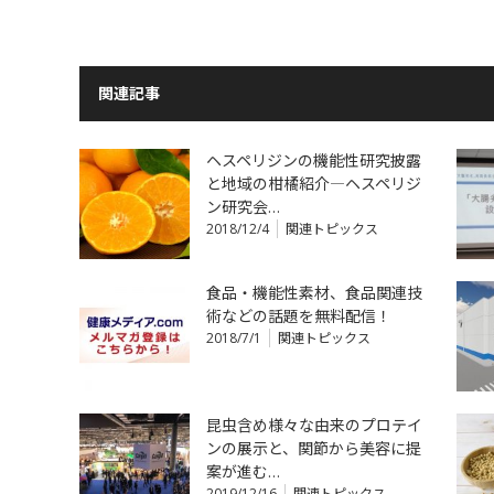
関連記事
ヘスペリジンの機能性研究披露
と地域の柑橘紹介―ヘスペリジ
ン研究会…
2018/12/4
関連トピックス
食品・機能性素材、食品関連技
術などの話題を無料配信！
2018/7/1
関連トピックス
昆虫含め様々な由来のプロテイ
ンの展示と、関節から美容に提
案が進む…
2019/12/16
関連トピックス