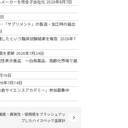
ルメーカーを完全子会社化
2026年8月7日
6日
め―「サプリメント」の製造・加工時の届出
日
減速したという臨床試験結果を報告
2026年7
最高を更新
2026年7月24日
能性表示食品 ～白鳥薬品、高齢化市場で選
月16日
26年7月14日
佐倉サイエンスアカデミー」参加募集中
精度・再現性・使用感をブラッシュアッ
プしたハイスペック温度計