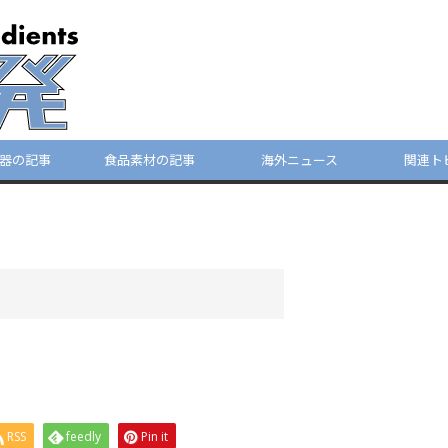
器の記事
食品素材の記事
海外ニュース
関連ト
RSS
feedly
Pin it