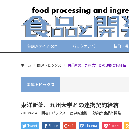
健康メディア.com
バックナンバー
技術・機
ホーム
関連トピックス
東洋新薬、九州大学との連携契約締結
関連トピックス
東洋新薬、九州大学との連携契約締結
2019/6/14
関連トピックス
産学官連携
投稿者:
食品と開発
Tweet
Share
+1
Hatena
Pocket