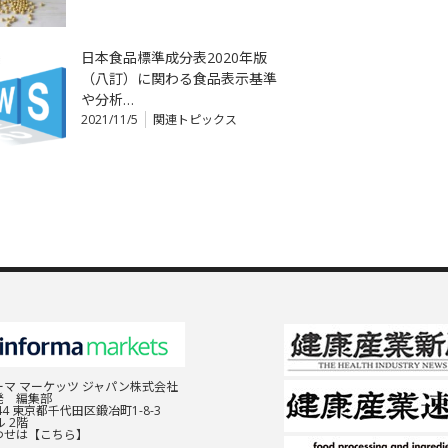
日本食品標準成分表2020年版
（八訂）に関わる食品表示基準
や分析…
2021/11/5
関連トピックス
マ マーケッツ ジャパン株式会社
発 編集部
044 東京都千代田区鍛冶町1-8-3
 2階
わせは
【こちら】