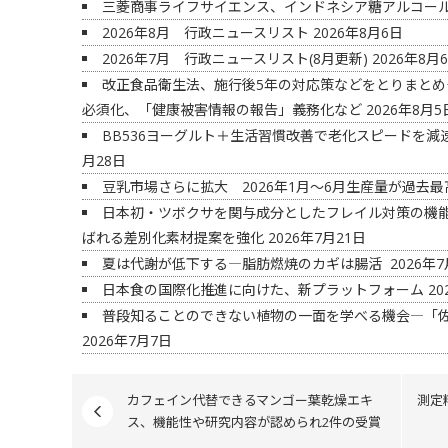
三菱商事ライフサイエンス、インドネシア糖アルコー
2026年8月 行政ニュースリスト
2026年8月6日
2026年7月 行政ニュースリスト(8月更新)
2026年8月
改正食品衛生法、施行後5年の対応策などをとりまと
必須化、「健康被害情報の報告」義務化など
2026年8月5
BB536ヨーグルト＋生活習慣改善で老化スピードを
月28日
豆乳市場さらに拡大 2026年1月～6月生産量が過去
日本初・ツボクサを関与成分としたフレイル対策の機
ばれる差別化素材提案を強化
2026年7月21日
夏は代謝が低下する―脂肪燃焼のカギは腸活
2026年7
日本食の国際化推進に向けた、新プラットフォーム
20
普段知ることのできない植物の一面を学べる機会―「
2026年7月7日
カフェイン代替できるマンゴー葉乾燥エキ
測定
ス、機能性や研究内容が認められ2件の受賞