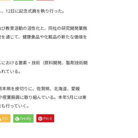
、12日に記念式典を執り行った。
及び教育活動の活性化と、同社の研究開発業務
発を通じて、健康食品や化粧品の新たな価値を
スにおける要素・技術（原料開発、製剤技術開
られている。
の熊本県を皮切りに、佐賀県、北海道、愛媛
や産業振興に取り組んでいる。本年5月には東
進も行っていく。
RSS
feedly
Pin it