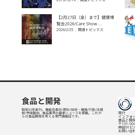
【2月27日（金）まで】健康博
覧会2026/Care Show …
2026/2/25
関連トピックス
食品と開発
昭和33年創刊。機能性素材/原料/技術・機器/行政/法規
発行
制/市場動向…食品業界の最新ニュースを掲載。これか
インフォー
らの食品開発を考える専門情報誌です。
食品と開
〒101-0
神田91ビル
お問い合