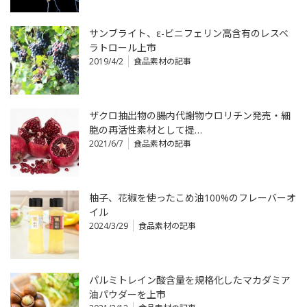
サンブライト、ε-ビニフェリン高含有のレスベ
ラトロール上市
2019/4/2
食品素材の記事
ザクロ抽出物の腸内代謝物ウロリチン発売・細
胞の再活性素材として提…
2021/6/7
食品素材の記事
柚子、花椒を使ったこめ油100%のフレーバーオ
イル
2024/3/29
食品素材の記事
パルミトレイン酸含量を規格化したマカダミア
油パウダーを上市