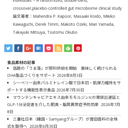
individuals – A randomized, double-blind,
crossover,placebo-controlled gut microbiome clinical study
論文著者：Mahendra P. Kapoor, Masaaki Koido, Mikiko
Kawaguchi, Derek Timm, Makoto Ozeki, Mari Yamada,
Takayuki Mitsuya, Tsutomu Okubo
食品素材の記事
話題の「うま藻」が原料供給を開始 美味しく続けられる
DHA製品づくりをサポート
2026年8月3日
シーベリー由来パルミトレイン酸で日本初・肌弾力維持をサ
ポートする機能性表示食品
2026年7月30日
マウンテンキャビアエキス由来モモルジンIcの胃排出遅延と
GLP-1分泌促進を介した肥満・脂質異常症予防効果
2026年7月
8日
三養社日本（韓国・Samyangグループ）が曽田香料の全株
式を取得へ
2026年6月30日