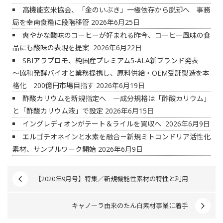
高機能玄米協会、「金のいぶき」一極依存から脱却へ 事務
局を幸南食糧に段階移管
2026年6月25日
爽やかな酸味のコーヒーが好まれる昨今、コーヒー風味の食
品にも酸味の表現を提案
2026年6月22日
SBIアラプロモ、純国産プレミアム5-ALA新ブランド発表
～協和発酵バイオと業務提携し、原料供給・OEM受託製造を本
格化 200億円市場目指す
2026年6月19日
酢酸カリウムを新規指定へ ―成分規格は「酢酸カリウム」
と「酢酸カリウム液」で設定
2026年6月15日
イングレディオンがテート＆ライルを買収へ
2026年6月9日
エルゴチオネインと水素を融合－新規ミトコンドリア活性化
素材、サンプルワーク開始
2026年6月9日
【2020年9月号】特集／新規機能性素材の特性と利用
キャノーラ由来のたん白素材事業に着手