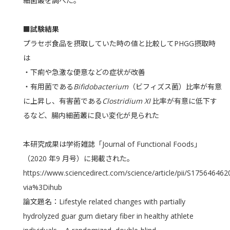
細菌叢を調べた。
■試験結果
プラセボ食品を摂取していた時の値と比較してPHGG摂取時
は
・下痢や急激な便意などの症状が改善
・有用菌である
Bifidobacterium
（ビフィズス菌）比率が有意
に上昇し、有害菌である
Clostridium XI
比率が有意に低下す
るなど、腸内細菌叢に良い変化が見られた
本研究成果は学術雑誌「Journal of Functional Foods」
（2020 年9 月号）に掲載された。
https://www.sciencedirect.com/science/article/pii/S17564646
via%3Dihub
論文題名：Lifestyle related changes with partially
hydrolyzed guar gum dietary fiber in healthy athlete