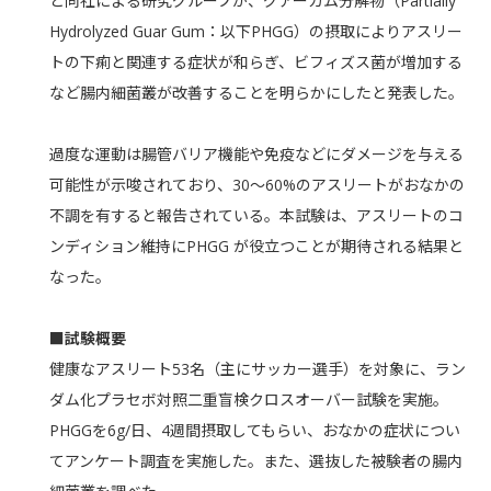
と同社による研究グループが、グアーガム分解物（Partially
Hydrolyzed Guar Gum：以下PHGG）の摂取によりアスリー
トの下痢と関連する症状が和らぎ、ビフィズス菌が増加する
など腸内細菌叢が改善することを明らかにしたと発表した。
過度な運動は腸管バリア機能や免疫などにダメージを与える
可能性が示唆されており、30～60%のアスリートがおなかの
不調を有すると報告されている。本試験は、アスリートのコ
ンディション維持にPHGG が役立つことが期待される結果と
なった。
■試験概要
健康なアスリート53名（主にサッカー選手）を対象に、ラン
ダム化プラセボ対照二重盲検クロスオーバー試験を実施。
PHGGを6g/日、4週間摂取してもらい、おなかの症状につい
てアンケート調査を実施した。また、選抜した被験者の腸内