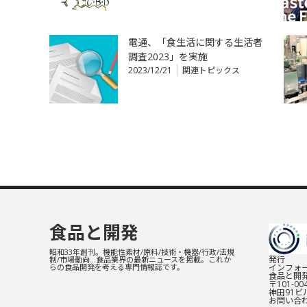
電通、「食生活に関する生活者
調査2023」を実施
2023/12/21
関連トピックス
食品と開発
昭和33年創刊。機能性素材/原料/技術・機器/行政/法規
発行
制/市場動向…食品業界の最新ニュースを掲載。これか
インフォー
らの食品開発を考える専門情報誌です。
食品と開
〒101-0
神田91ビル
お問い合