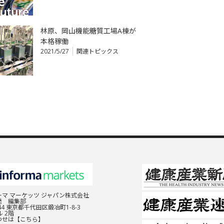
林原、岡山機能糖質工場A棟が
本格稼働
2021/5/27
関連トピックス
マ マーケッツ ジャパン株式会社
発 編集部
044 東京都千代田区鍛冶町1-8-3
 2階
わせは
【こちら】