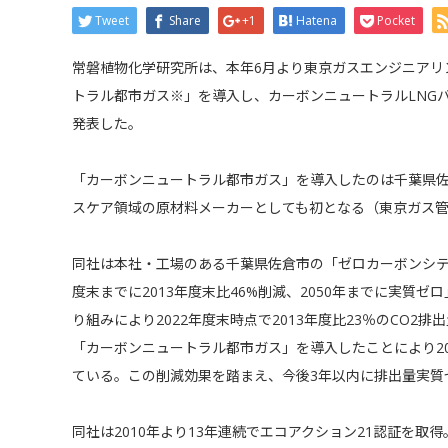
Tweet
Share
+1
Hatena
Pocket
常磐植物化学研究所は、本年6月より東京ガスエンジニアリ
トラル都市ガス※」を導入し、カーボンニュートラルLNG
発表した。
「カーボンニュートラル都市ガス」を導入したのは千葉県
スケア領域の原材料メーカーとしても初となる（東京ガス
同社は本社・工場のある千葉県佐倉市の「ゼロカーボンシティ
度末までに2013年度末比46%削減、2050年までに実質
り組みにより2022年度末時点で2013年度比23％のCO
「カーボンニュートラル都市ガス」を導入したことにより20
ている。この削減効果を踏まえ、今後3年以内に排出量実質
同社は2010年より13年連続でエコアクション21認証を