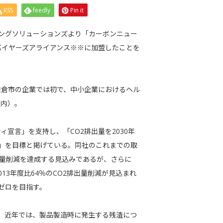
RSS
feedly
Pin it
ングソリューションズより「カーボンニュー
バイヤーズアライアンス※※に加盟したことを
佐倉市の企業では初で、中小企業におけるヘル
管内）。
宣言」を支持し、「CO2排出量を2030年
ゼロ」を目標と掲げている。同社のこれまでの取
2排出量削減を達成する見込みであるが、さらに
13年度比64％のCO2排出量削減が見込まれ
ゼロを目指す。
取得。近年では、製品製造時に発生する残渣につ