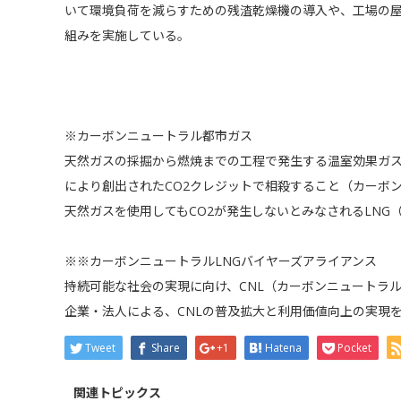
いて環境負荷を減らすための残渣乾燥機の導入や、工場の
組みを実施している。
※カーボンニュートラル都市ガス
天然ガスの採掘から燃焼までの工程で発生する温室効果ガ
により創出されたCO2クレジットで相殺すること（カーボ
天然ガスを使用してもCO2が発生しないとみなされるLNG
※※カーボンニュートラルLNGバイヤーズアライアンス
持続可能な社会の実現に向け、CNL（カーボンニュートラル
企業・法人による、CNLの普及拡大と利用価値向上の実現
Tweet
Share
+1
Hatena
Pocket
関連トピックス