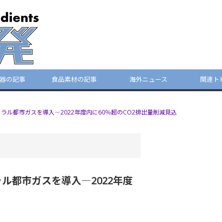
器の記事
食品素材の記事
海外ニュース
関連ト
ル都市ガスを導入―2022年度内に60％超のCO2排出量削減見込
ル都市ガスを導入―2022年度