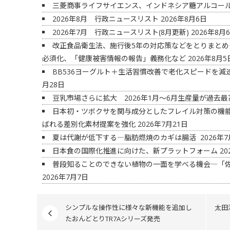
三菱商事ライフサイエンス、インドネシア糖アルコー
2026年8月 行政ニュースリスト
2026年8月6日
2026年7月 行政ニュースリスト(8月更新)
2026年8月
改正食品衛生法、施行後5年の対応策などをとりまと
必須化、「健康被害情報の報告」義務化など
2026年8月5
BB536ヨーグルト＋生活習慣改善で老化スピードを
月28日
豆乳市場さらに拡大 2026年1月～6月生産量が過去
日本初・ツボクサを関与成分としたフレイル対策の機
ばれる差別化素材提案を強化
2026年7月21日
夏は代謝が低下する―脂肪燃焼のカギは腸活
2026年7
日本食の国際化推進に向けた、新プラットフォーム
20
普段知ることのできない植物の一面を学べる機会―「
2026年7月7日
シンプルな操作性に様々な新機能を追加し
太田
たおんどとりTR7Aシリーズ発売