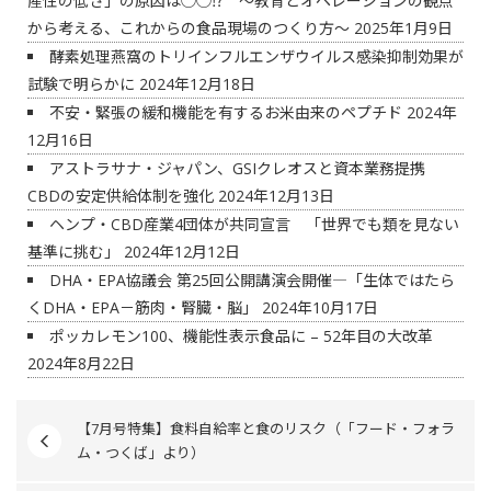
産性の低さ」の原因は◯◯⁉ ～教育とオペレーションの観点
から考える、これからの食品現場のつくり方～
2025年1月9日
酵素処理燕窩のトリインフルエンザウイルス感染抑制効果が
試験で明らかに
2024年12月18日
不安・緊張の緩和機能を有するお米由来のペプチド
2024年
12月16日
アストラサナ・ジャパン、GSIクレオスと資本業務提携
CBDの安定供給体制を強化
2024年12月13日
ヘンプ・CBD産業4団体が共同宣言 「世界でも類を見ない
基準に挑む」
2024年12月12日
DHA・EPA協議会 第25回公開講演会開催―「生体ではたら
くDHA・EPA－筋肉・腎臓・脳」
2024年10月17日
ポッカレモン100、機能性表示食品に – 52年目の大改革
2024年8月22日
【7月号特集】食料自給率と食のリスク（「フード・フォラ
ム・つくば」より）