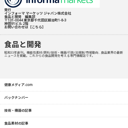
発行
インフォーマ マーケッツ ジャパン株式会社
食品と開発 編集部
〒101-0044 東京都千代田区鍛冶町1-8-3
神田91ビル 2階
お問い合わせは
【こちら】
食品と開発
昭和33年創刊。機能性素材/原料/技術・機器/行政/法規制/市場動向…食品業界の最新
ニュースを掲載。これからの食品開発を考える専門情報誌です。
健康メディア.com
バックナンバー
技術・機器の記事
食品素材の記事