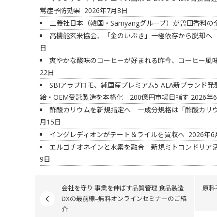
常症予防効果
2026年7月8日
三養社日本（韓国・Samyangグループ）が曽田香料
高機能玄米協会、「金のいぶき」一極依存から脱却へ
日
爽やかな酸味のコーヒーが好まれる昨今、コーヒー風
22日
SBIアラプロモ、純国産プレミアム5-ALA新ブラン
給・OEM受託製造を本格化 200億円市場目指す
2026年
酢酸カリウムを新規指定へ ―成分規格は「酢酸カリ
月15日
イングレディオンがテート＆ライルを買収へ
2026年6
エルゴチオネインと水素を融合－新規ミトコンドリア
9日
会社を守り 事業を伸ばす品質管理 食品製造
原料
DXの最前線–無料オンラインセミナーのご紹
介