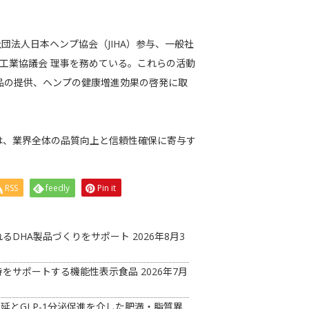
法人日本ヘンプ協会（JIHA）参与、一般社
商工業協議会 理事を務めている。これらの活動
製品の提供、ヘンプの健康増進効果の啓発に取
は、業界全体の品質向上と信頼性確保に寄与す
RSS
feedly
Pin it
るDHA製品づくりをサポート
2026年8月3
持をサポートする機能性表示食品
2026年7月
延とGLP-1分泌促進を介した肥満・脂質異