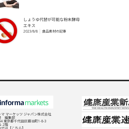
しょうゆ代替が可能な粉末酵母
エキス
2023/8/8
食品素材の記事
マ マーケッツ ジャパン株式会社
発 編集部
044 東京都千代田区鍛冶町1-8-3
 2階
わせは
【こちら】