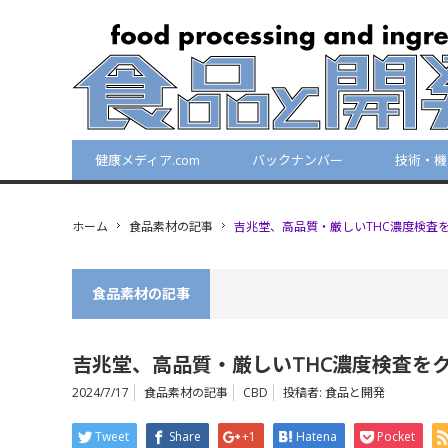
健康メディア.com
バックナンバー
技術・機
ホーム
食品素材の記事
吉兆堂、高品質・厳しいTHC濃度検査
食品素材の記事
吉兆堂、高品質・厳しいTHC濃度検査をク
2024/7/17
食品素材の記事
CBD
投稿者:
食品と開発
Tweet
Share
+1
Hatena
Pocket