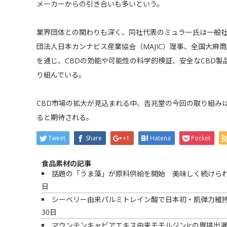
メーカーからの引き合いも多いという。
業界団体との関わりも深く、同社代表のミュラー氏は一般社団
団法人日本カンナビス産業協会（MAJIC）理事、全国大麻
を通じ、CBDの効能や可能性の科学的検証、安全なCBD
り組んでいる。
CBD市場の拡大が見込まれる中、吉兆堂の今回の取り組み
ると期待される。
Tweet
Share
+1
Hatena
Pocket
食品素材の記事
話題の「うま藻」が原料供給を開始 美味しく続けられ
日
シーベリー由来パルミトレイン酸で日本初・肌弾力維
30日
マウンテンキャビアエキス由来モモルジンIcの胃排出遅