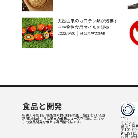
天然由来のカロテン類が残存す
る植物性食用オイルを販売
2022/9/30
食品素材の記事
食品と開発
昭和33年創刊。機能性素材/原料/技術・機器/行政/法規
発行
制/市場動向…食品業界の最新ニュースを掲載。これか
インフォー
らの食品開発を考える専門情報誌です。
食品と開
〒101-0
神田91ビル
お問い合