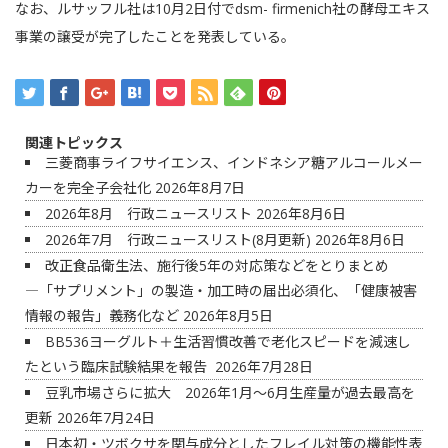
なお、ルサッフル社は10月2日付でdsm- firmenich社の酵母エキス
事業の譲受が完了したことを発表している。
関連トピックス
三菱商事ライフサイエンス、インドネシア糖アルコールメー
カーを完全子会社化
2026年8月7日
2026年8月 行政ニュースリスト
2026年8月6日
2026年7月 行政ニュースリスト(8月更新)
2026年8月6日
改正食品衛生法、施行後5年の対応策などをとりまとめ
―「サプリメント」の製造・加工時の届出必須化、「健康被害
情報の報告」義務化など
2026年8月5日
BB536ヨーグルト＋生活習慣改善で老化スピードを減速し
たという臨床試験結果を報告
2026年7月28日
豆乳市場さらに拡大 2026年1月～6月生産量が過去最高を
更新
2026年7月24日
日本初・ツボクサを関与成分としたフレイル対策の機能性表