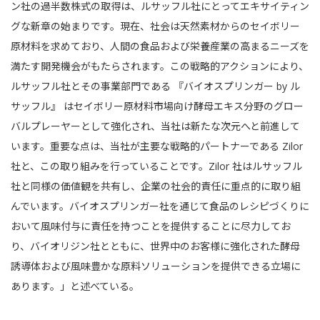
ン社の過半数株式の取得は、ルサッフル社にとってエキサイティン
グな新章の始まりです。現在、社会は天然素材からのセイボリー
原材料を求めており、人間の食品および栄養産業の高まるニーズを
満たす開発機会がもたらされます。この戦略的アクションにより、
ルサッフル社とその事業部門である 『バイオスプリンガー by ル
サッフル』 はセイボリー原材料市場向け酵母エキス分野のグロー
バルプレーヤーとして強化され、当社は新たな次元へと前進して
います。重要な点は、当社が主要な戦略的パートナーである Zilor
社と、この取り組みを行っていることです。Zilor 社はルサッフル
社と同様の価値観を共有し、企業の社会的責任に重点的に取り組
んでいます。バイオスプリンガー社を通じて食品のレシピづくりに
おいて風味付与に責任を持つことを提供することに尽力してお
り、バイオリジン社とともに、世界中のお客様に強化された酵母
誘導体および風味豊かな原料ソリューションを提供できる立場に
あります。」と述べている。