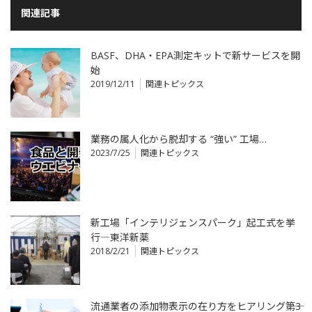
関連記事
BASF、DHA・EPA測定キットで新サービスを開
始
2019/12/11
関連トピックス
業務の属人化から脱却する “強い” 工場…
2023/7/25
関連トピックス
新工場「インテリジェンスパーク」起工式を挙
行―東洋新薬
2018/2/21
関連トピックス
流通業者の添加物表示の在り方をヒアリング――第3