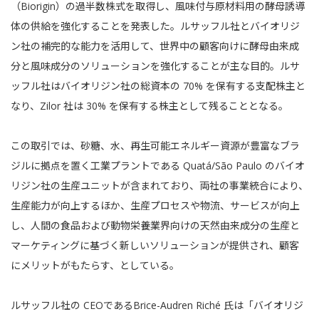
（Biorigin）の過半数株式を取得し、風味付与原材料用の酵母誘導
体の供給を強化することを発表した。ルサッフル社とバイオリジ
ン社の補完的な能力を活用して、世界中の顧客向けに酵母由来成
分と風味成分のソリューションを強化することが主な目的。ルサ
ッフル社はバイオリジン社の総資本の 70% を保有する支配株主と
なり、Zilor 社は 30% を保有する株主として残ることとなる。
この取引では、砂糖、水、再生可能エネルギー資源が豊富なブラ
ジルに拠点を置く工業プラントである Quatá/São Paulo のバイオ
リジン社の生産ユニットが含まれており、両社の事業統合により、
生産能力が向上するほか、生産プロセスや物流、サービスが向上
し、人間の食品および動物栄養業界向けの天然由来成分の生産と
マーケティングに基づく新しいソリューションが提供され、顧客
にメリットがもたらす、としている。
ルサッフル社の CEOであるBrice-Audren Riché 氏は「バイオリジ