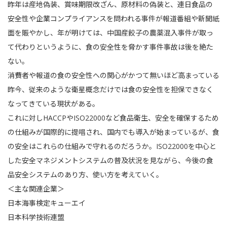
昨年は産地偽装、賞味期限改ざん、原材料の偽装と、連日食品の
安全性や企業コンプライアンスを問われる事件が報道番組や新聞紙
面を賑やかし、年が明けては、中国産餃子の農薬混入事件が取っ
て代わりというように、食の安全性を脅かす事件事故は後を絶た
ない。
消費者や報道の食の安全性への関心がかつて無いほど高まっている
昨今、従来のような衛星概念だけでは食の安全性を担保できなく
なってきている現状がある。
これに対しHACCPやISO22000など食品衛生、安全を確保するため
の仕組みが国際的に提唱され、国内でも導入が始まっているが、食
の安全はこれらの仕組みで守れるのだろうか。ISO22000を中心と
した安全マネジメントシステムの普及状況を見ながら、今後の食
品安全システムのあり方、使い方を考えていく。
＜主な関連企業＞
日本海事検定キューエイ
日本科学技術連盟