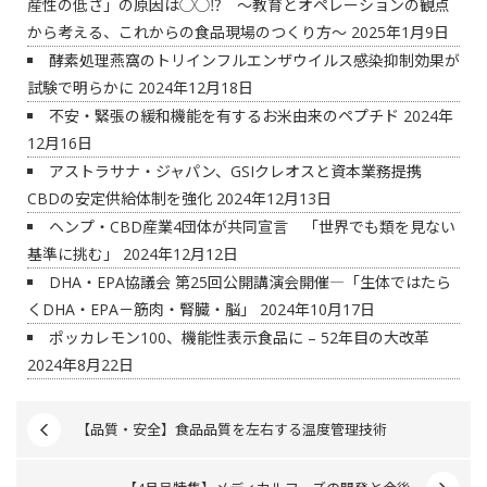
産性の低さ」の原因は◯◯⁉ ～教育とオペレーションの観点
から考える、これからの食品現場のつくり方～
2025年1月9日
酵素処理燕窩のトリインフルエンザウイルス感染抑制効果が
試験で明らかに
2024年12月18日
不安・緊張の緩和機能を有するお米由来のペプチド
2024年
12月16日
アストラサナ・ジャパン、GSIクレオスと資本業務提携
CBDの安定供給体制を強化
2024年12月13日
ヘンプ・CBD産業4団体が共同宣言 「世界でも類を見ない
基準に挑む」
2024年12月12日
DHA・EPA協議会 第25回公開講演会開催―「生体ではたら
くDHA・EPA－筋肉・腎臓・脳」
2024年10月17日
ポッカレモン100、機能性表示食品に – 52年目の大改革
2024年8月22日
【品質・安全】食品品質を左右する温度管理技術