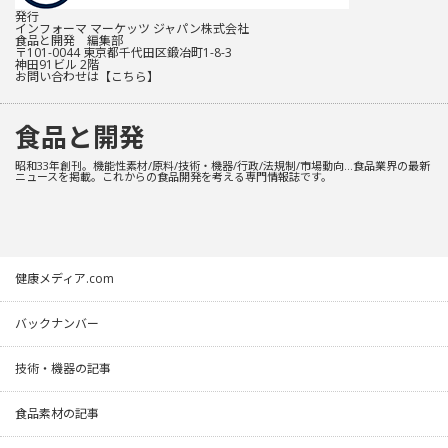
発行
インフォーマ マーケッツ ジャパン株式会社
食品と開発 編集部
〒101-0044 東京都千代田区鍛冶町1-8-3
神田91ビル 2階
お問い合わせは
【こちら】
食品と開発
昭和33年創刊。機能性素材/原料/技術・機器/行政/法規制/市場動向…食品業界の最新
ニュースを掲載。これからの食品開発を考える専門情報誌です。
健康メディア.com
バックナンバー
技術・機器の記事
食品素材の記事