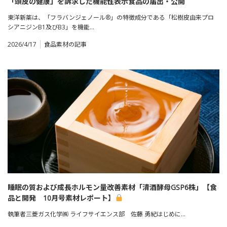
「頭皮の健康」を訴求した機能性表示食品の届出・公開
東洋新薬は、「フラバンジェノール®」の特徴成分である「松樹皮由来プロ
シアニジンB1及びB3」を機能…
2026/4/17
食品素材の記事
睡眠の質および成長ホルモン量改善素材「清酒酵母GSP6株」【食
品と開発 10月号素材レポート】
執筆者三菱ガス化学㈱ ライフサイエンス部 佐藤 勇紀はじめに…