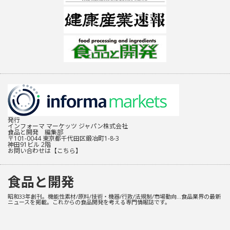
発行
インフォーマ マーケッツ ジャパン株式会社
食品と開発 編集部
〒101-0044 東京都千代田区鍛冶町1-8-3
神田91ビル 2階
お問い合わせは
【こちら】
食品と開発
昭和33年創刊。機能性素材/原料/技術・機器/行政/法規制/市場動向…食品業界の最新
ニュースを掲載。これからの食品開発を考える専門情報誌です。