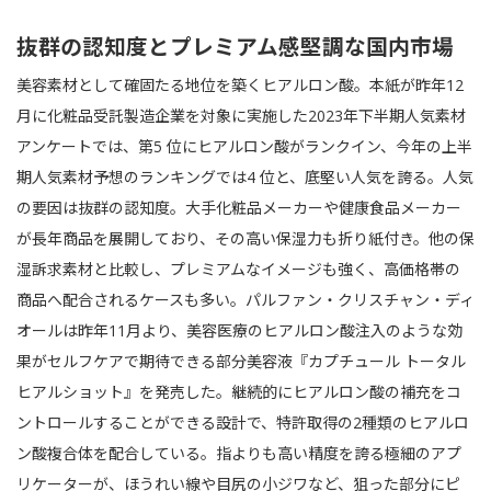
抜群の認知度とプレミアム感堅調な国内市場
美容素材として確固たる地位を築くヒアルロン酸。本紙が昨年12
月に化粧品受託製造企業を対象に実施した2023年下半期人気素材
アンケートでは、第5 位にヒアルロン酸がランクイン、今年の上半
期人気素材予想のランキングでは4 位と、底堅い人気を誇る。人気
の要因は抜群の認知度。大手化粧品メーカーや健康食品メーカー
が長年商品を展開しており、その高い保湿力も折り紙付き。他の保
湿訴求素材と比較し、プレミアムなイメージも強く、高価格帯の
商品へ配合されるケースも多い。パルファン・クリスチャン・ディ
オールは昨年11月より、美容医療のヒアルロン酸注入のような効
果がセルフケアで期待できる部分美容液『カプチュール トータル
ヒアルショット』を発売した。継続的にヒアルロン酸の補充をコ
ントロールすることができる設計で、特許取得の2種類のヒアルロ
ン酸複合体を配合している。指よりも高い精度を誇る極細のアプ
リケーターが、ほうれい線や目尻の小ジワなど、狙った部分にピ