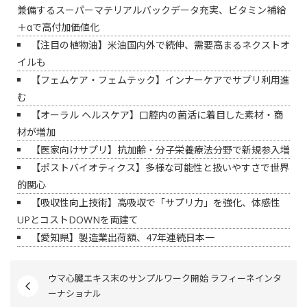
兼備するスーパーマテリアルバックデータ充実、ビタミン補給
＋αで高付加価値化
【注目の植物油】米油国内外で続伸、需要高まるネクストオ
イルも
【フェムケア・フェムテック】インナーケアでサプリ利用進
む
【オーラル ヘルスケア】口腔内の菌活に着目した素材・商
材が増加
【医家向けサプリ】抗加齢・分子栄養療法分野で新規参入増
【ポストバイオティクス】多様な可能性と扱いやすさで世界
的関心
【吸収性向上技術】高吸収で「サプリ力」を強化、体感性
UPとコストDOWNを両建て
【愛知県】製造業出荷額、47年連続日本一
ウマ心臓エキス末のサンプルワーク開始 ラフィーネインタ
ーナショナル