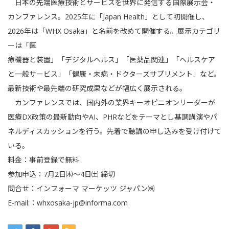
日本の先端医療技術とサービスを世界に発信する国際展示会・
カンファレンス。2025年に「Japan Health」として初開催し、
2026年は「WHX Osaka」と名前を改めて開催する。展示カテゴリ
ーは「医
療機器と装置」「デジタルヘルス」「医薬品関連」「ヘルスケア
と一般サービス」「健康・未病・ドクターズサプリメント」など。
最新技術や最先端の研究成果などが幅広く展示される。
カンファレンスでは、国内外の業界キーオピニオンリーダーが
医療DX政策の最新動向やAI、PHRなどをテーマとし基調講演やパ
ネルディスカッションを行う。先着で聴講の申し込みを受け付けて
いる。
料金：事前登録で無料
参加申込：7月2日㈭～4日㈯ 締切
問合せ：インフォーマ マーケッツ ジャパン㈱
E-mail:：
whxosaka-jp@informa.com