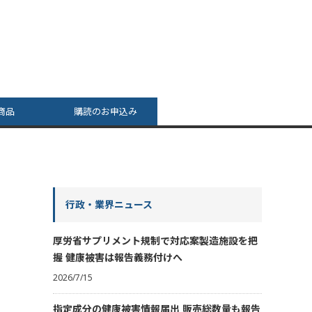
商品
購読のお申込み
行政・業界ニュース
厚労省サプリメント規制で対応案製造施設を把
握 健康被害は報告義務付けへ
2026/7/15
指定成分の健康被害情報届出 販売総数量も報告