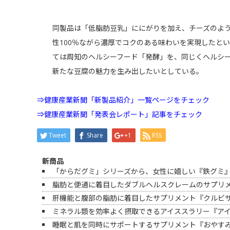
同製品は「低脂肪豆乳」ににがりを加え、チーズのよ
性100％ながら濃厚でコクのある味わいを実現したと
ては周知のヘルシーフード「発酵」を、同じくヘルシ
新たな豆腐の魅力を生み出したいとしている。
⇒健康産業新聞「新製品紹介」一覧ページをチェック
⇒健康産業新聞「発表会レポート」記事をチェック
Tweet
Share
+1
RSS
新商品
「からだグミ」シリーズから、女性に嬉しい『鉄グミ』
脂肪と便通に着目したダブルヘルスクレームのサプリメント
肝機能と腹部の脂肪に着目したサプリメント『クルビサ
ミネラル類を効率よく摂取できるアイススラリー『ア
睡眠と肌を同時にサポートするサプリメント『おやす