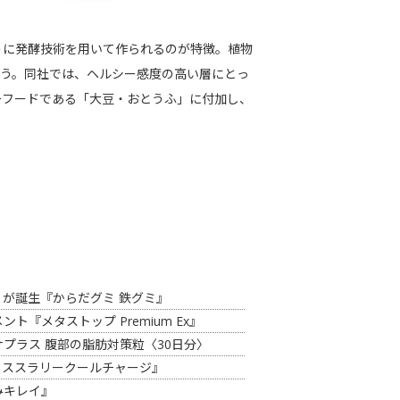
うに発酵技術を用いて作られるのが特徴。植物
いう。同社では、ヘルシー感度の高い層にとっ
ーフードである「大豆・おとうふ」に付加し、
が誕生『からだグミ 鉄グミ』
『メタストップ Premium Ex』
プラス 腹部の脂肪対策粒〈30日分〉
イススラリークールチャージ』
みキレイ』