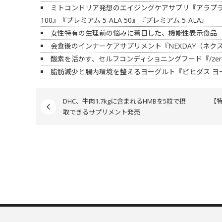
ミトコンドリア発想のエイジングケアサプリ『アラプラス 
100』『――プレミアム 5-ALA 50』『――プレミアム 5-ALA』
女性特有の生理前の悩みに着目した、機能性表示食品 
会食後のインナーケアサプリメント『NEXDAY（ネク
酸素を活かす、セルフコンディショニングフード『/zeroz
脂肪減少と腸内環境を整えるヨーグルト『ビヒダス ヨー
DHC、牛肉1.7kgに含まれるHMBを5粒で摂
【
取できるサプリメント発売