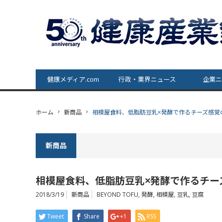
健康メディア.com
行政・業界ニュース
企業ニ
ホーム
新商品
相模屋食料、低脂肪豆乳×発酵で作るチーズ感覚
新商品
相模屋食料、低脂肪豆乳×発酵で作るチー
2018/3/19
新商品
BEYOND TOFU
,
発酵
,
相模屋
,
豆乳
,
豆腐
Tweet
Share
+1
RSS