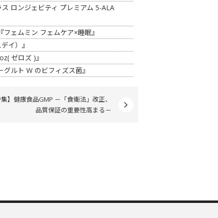
ロンジェビティ プレミアム 5-ALA
『フェムミン フェムケア×睡眠』
スデイ）』
( ゼロズ )』
グルト W のビフィズス菌』
特集】健康食品GMP －「食衛法」改正、
品質保証の重要性高まる－