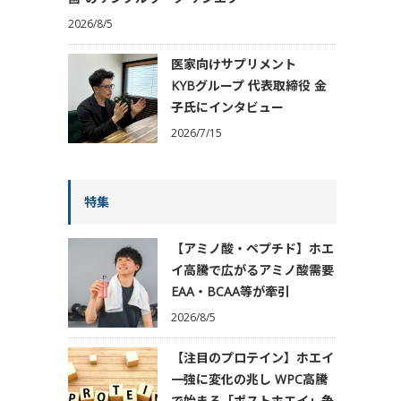
2026/8/5
医家向けサプリメント
KYBグループ 代表取締役 金
子氏にインタビュー
2026/7/15
特集
【アミノ酸・ペプチド】ホエ
イ高騰で広がるアミノ酸需要
EAA・BCAA等が牽引
2026/8/5
【注目のプロテイン】ホエイ
一強に変化の兆し WPC高騰
で始まる「ポストホエイ」争