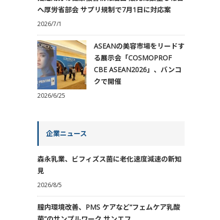
へ厚労省部会 サプリ規制で7月1日に対応案
2026/7/1
ASEANの美容市場をリードす
る展示会「COSMOPROF
CBE ASEAN2026」、バンコ
クで開催
2026/6/25
企業ニュース
森永乳業、ビフィズス菌に老化速度減速の新知
見
2026/8/5
膣内環境改善、PMS ケアなど“フェムケア乳酸
菌”のサンプルワーク サンエフ