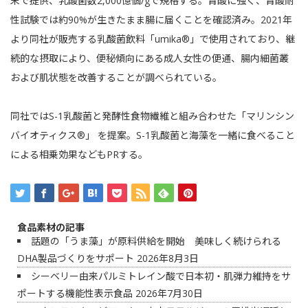
末で提供、乳酸菌数2,000億個/gで規格する。胃酸に強く、胃酸耐
性試験では約90%が生きたまま腸に届くことを確認済み。2021年
より同社が販売する乳酸菌飲料「umika®」で使用されており、継
続的な摂取により、便秘傾向にある成人女性の便通、腸内細菌叢
および肌状態を改善することが調べられている。
同社ではS-1乳酸菌と発酵性食物繊維と組み合わせた「マリンシン
バイオティクス®」 を提案。S-1乳酸菌と海藻を一緒に食べること
による相乗効果などもPRする。
食品素材の記事
話題の「うま藻」が原料供給を開始 美味しく続けられる
DHA製品づくりをサポート
2026年8月3日
シーベリー由来パルミトレイン酸で日本初・肌弾力維持をサ
ポートする機能性表示食品
2026年7月30日