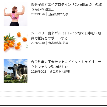
低分子型ホエイプロテイン「CoreBlast5」の取
り扱いを開始…
2023/11/8
食品素材の記事
シーベリー由来パルミトレイン酸で日本初・肌
弾力維持をサポートする…
2026/7/30
食品素材の記事
森永乳業の子会社であるドイツ・ミライ社、ラ
クトフェリン製造能力を…
2020/10/28
食品素材の記事