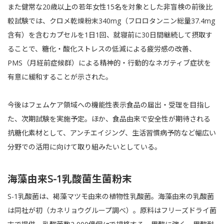
また健常な20歳以上の若年女性15名を対象とした非盲検の前後比
較試験では、クロメ乾燥粉末340mg（フロロタンニン総量37.4mg
含有）を含むカプセルを1日1回、就寝前に30日間継続して摂取す
ることで、糖化・酸化ストレスの低減による疲労感の改善、
PMS（月経前症候群）による精神的・行動的なネガティブ症状を
有意に緩和することが示された。
今後はフェムケア領域への機能性表示食品の届出・受理を目指し
た、次期試験を実施予定。ほか、食品由来で安全性が期待される
抗糖化素材として、アンチエイジング、生活習慣病予防など幅広い
分野での活用に向けて取り組みたいとしている。
海藻由来S-1乳酸菌生菌粉末
S-1乳酸菌は、褐藻マツモ由来の植物性乳酸菌。海藻由来の乳酸菌
は同社が初（カネリョウグループ調べ）。原料はフリーズドライ菌