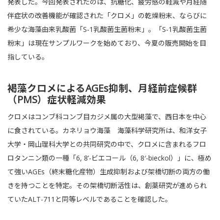
発表した。今回発表されたのは、抗糖化、疲労感の軽減や月経随
伴症状の改善機能が確認された「クロメ」の乾燥粉末、ならびに
希少な海藻由来乳酸菌「S-1乳酸菌生菌粉末」。「S-1乳酸菌生菌
粉末」は現在サンプルワークを始めており、今夏の販売開始を目
指している。
褐藻クロメによるAGEs抑制、月経前症候群
（PMS）症状軽減効果
クロメはコンブ科コンブ目カジメ属の大型褐藻で、西日本を中心
に食されている。カネリョウ海藻 海藻科学研究所は、和洋女子
大学・岡山理科大学との共同研究の中で、クロメに含まれるフロ
ロタンニン類の一種「6, 8’-ビエコール（6, 8′-bieckol）」に、極め
て強いAGEs（終末糖化産物）生成抑制および架橋切断の両方の働
きを持つことを特定。その架橋切断活性は、創薬研究が進められ
ていたALT-711と同等レベルであることを確認した。