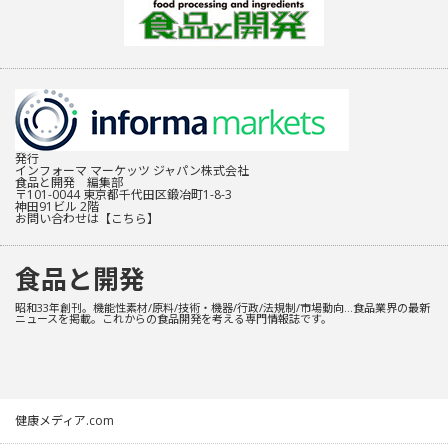
発行
インフォーマ マーケッツ ジャパン株式会社
食品と開発 編集部
〒101-0044 東京都千代田区鍛冶町1-8-3
神田91ビル 2階
お問い合わせは
【こちら】
食品と開発
昭和33年創刊。機能性素材/原料/技術・機器/行政/法規制/市場動向…食品業界の最新
ニュースを掲載。これからの食品開発を考える専門情報誌です。
健康メディア.com