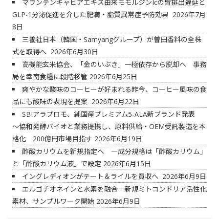
マウンテンキャビアエキス由来モモルジンIcの胃排出遅延と
GLP-1分泌促進を介した肥満・脂質異常症予防効果
2026年7月
8日
三養社日本（韓国・Samyangグループ）が曽田香料の全株
式を取得へ
2026年6月30日
高機能玄米協会、「金のいぶき」一極依存から脱却へ 事務
局を幸南食糧に段階移管
2026年6月25日
爽やかな酸味のコーヒーが好まれる昨今、コーヒー風味の食
品にも酸味の表現を提案
2026年6月22日
SBIアラプロモ、純国産プレミアム5-ALA新ブランド発表
～協和発酵バイオと業務提携し、原料供給・OEM受託製造を本
格化 200億円市場目指す
2026年6月19日
酢酸カリウムを新規指定へ ―成分規格は「酢酸カリウム」
と「酢酸カリウム液」で設定
2026年6月15日
イングレディオンがテート＆ライルを買収へ
2026年6月9日
エルゴチオネインと水素を融合－新規ミトコンドリア活性化
素材、サンプルワーク開始
2026年6月9日