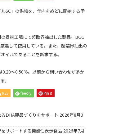
オイルSC」の供給を、年内をめどに開始する予
の提携工場にて超臨界抽出した製品。BGG
を厳選して使用している。また、超臨界抽出の
なオイルであることを訴求する。
0.20～0.50％。以前から問い合わせが多か
する。
RSS
feedly
Pin it
るDHA製品づくりをサポート
2026年8月3
持をサポートする機能性表示食品
2026年7月