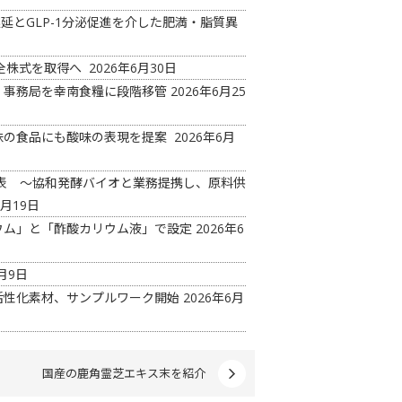
延とGLP-1分泌促進を介した肥満・脂質異
の全株式を取得へ
2026年6月30日
 事務局を幸南食糧に段階移管
2026年6月25
味の食品にも酸味の表現を提案
2026年6月
ド発表 ～協和発酵バイオと業務提携し、原料供
6月19日
ウム」と「酢酸カリウム液」で設定
2026年6
月9日
活性化素材、サンプルワーク開始
2026年6月
国産の鹿角霊芝エキス末を紹介