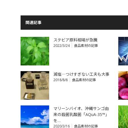
関連記事
ステビア原料相場が急騰
2022/3/24
食品素材の記事
減塩―つけすぎない工夫も大事
2018/8/8
食品素材の記事
マリーンバイオ、沖縄サンゴ由
来の殺菌乳酸菌「AQuA-35™」
を…
2020/3/16
食品素材の記事