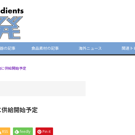
器の記事
食品素材の記事
海外ニュース
関連ト
年内に供給開始予定
内に供給開始予定
RSS
feedly
Pin it