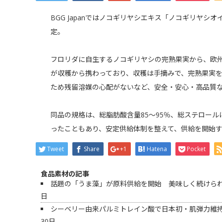
BGG Japanではノコギリヤシエキス「ノコギリヤシ
定。
フロリダに自生するノコギリヤシの完熟果実から、欧州
が収穫から携わっており、収穫は手摘みで、完熟果実
ため残留溶媒の心配がないなど、安全・安心・高品質
同品の規格は、総脂肪酸含量85～95％、総ステロールは
ったこともあり、安定供給体制を整えて、供給を開始
Tweet
Share
+1
Hatena
Pocket
食品素材の記事
話題の「うま藻」が原料供給を開始 美味しく続けられ
日
シーベリー由来パルミトレイン酸で日本初・肌弾力維
30日