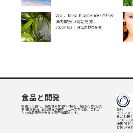
WGI、MiSo Biosciences原料の
国内取扱い開始を発…
2025/10/2
食品素材の記事
食品と開発
昭和33年創刊。機能性素材/原料/技術・機器/行政/法規
発行
制/市場動向…食品業界の最新ニュースを掲載。これか
インフォー
らの食品開発を考える専門情報誌です。
食品と開
〒101-0
神田91ビル
お問い合