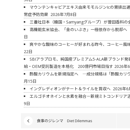
マウンテンキャビアエキス由来モモルジンIcの胃排出遅
常症予防効果
2026年7月8日
三養社日本（韓国・Samyangグループ）が曽田香料
高機能玄米協会、「金のいぶき」一極依存から脱却へ
日
爽やかな酸味のコーヒーが好まれる昨今、コーヒー風
22日
SBIアラプロモ、純国産プレミアム5-ALA新ブラン
給・OEM受託製造を本格化 200億円市場目指す
2026年
酢酸カリウムを新規指定へ ―成分規格は「酢酸カリ
月15日
イングレディオンがテート＆ライルを買収へ
2026年6
エルゴチオネインと水素を融合－新規ミトコンドリア
9日
食事のジレンマ Diet Dilemmas