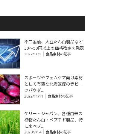
不二製油、大豆たん白製品など
30～50円以上の価格改定を発表
2022/1/21
食品素材の記事
スポーツやフェムケア向け素材
として有望な北海道産の赤ビー
ツパウダ…
2022/11/11
食品素材の記事
ケリー・ジャパン、各種由来の
植物たん白・ペプチド製品、特
に米ペプ…
2020/7/14
食品素材の記事