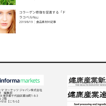
コラーゲン修復を促進する「ド
ラコベルNu」
2019/8/19
食品素材の記事
マ マーケッツ ジャパン株式会社
発 編集部
044 東京都千代田区鍛冶町1-8-3
 2階
わせは
【こちら】