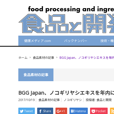
健康メディア.com
バックナンバー
技術・機
ホーム
食品素材の記事
BGG Japan、ノコギリヤシエキスを
食品素材の記事
BGG Japan、ノコギリヤシエキスを年
2017/10/19
食品素材の記事
ノコギリヤシ
投稿者:
食品と開発
Tweet
Share
+1
Hatena
Pocket