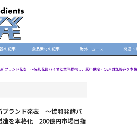
器の記事
食品素材の記事
海外ニュース
関連ト
ALA新ブランド発表 ～協和発酵バイオと業務提携し、原料供給・OEM受託製造を本格
A新ブランド発表 ～協和発酵バ
造を本格化 200億円市場目指