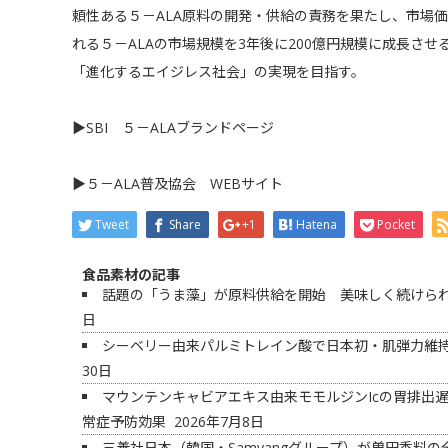
頼性ある５－ALA原料の開発・供給の責務を果たし、市場価
れる５－ALAの市場規模を3年後に200億円規模に成長さ
「進化するエイジレス社会」の実現を目指す。
▶
SBI ５－ALAブランドページ
▶
５－ALA普及協会 WEBサイト
Tweet
Share
+1
Hatena
Pocket
食品素材の記事
話題の「うま藻」が原料供給を開始 美味しく続けられ
日
シーベリー由来パルミトレイン酸で日本初・肌弾力維
30日
マウンテンキャビアエキス由来モモルジンIcの胃排出遅
常症予防効果
2026年7月8日
三養社日本（韓国・Samyangグループ）が曽田香料