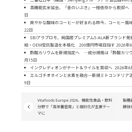
高機能玄米協会、「金のいぶき」一極依存から脱却へ
日
爽やかな酸味のコーヒーが好まれる昨今、コーヒー風
22日
SBIアラプロモ、純国産プレミアム5-ALA新ブラン
給・OEM受託製造を本格化 200億円市場目指す
2026年
酢酸カリウムを新規指定へ ―成分規格は「酢酸カリ
月15日
イングレディオンがテート＆ライルを買収へ
2026年6
エルゴチオネインと水素を融合－新規ミトコンドリア
9日
Vitafoods Europe 2026、機能性食品・飲料
製糖
分野で「高栄養密度」と個別化が主要テー
酵技
マに