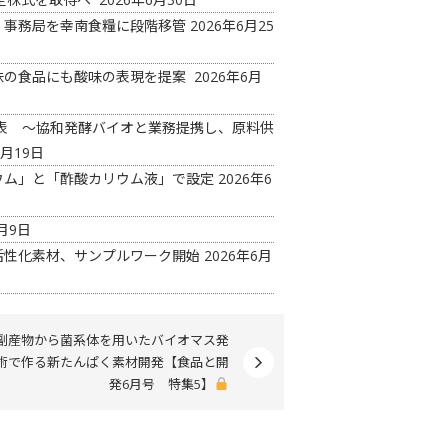
 事務局を幸南食糧に段階移管
2026年6月25
味の食品にも酸味の表現を提案
2026年6月
ド発表 ～協和発酵バイオと業務提携し、原料供
6月19日
ウム」と「酢酸カリウム液」で設定
2026年6
月9日
活性化素材、サンプルワーク開始
2026年6月
副産物から菌系体を用いたバイオマス発
術で作る新たんぱく素材開発【食品と開
発6月号 特集5】