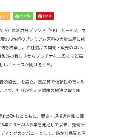
RSS
feedly
Pin it
LA）の新成分ブランド「SBI ５－ALA」を
99.9%超のプレミアム原料の大量生産に成
体制を構築し、自社製品の開発・販売のほか、
は製造の難しさからプラチナを上回るほど高
嬉しいニュースが聞けそうだ。
A普及協会」を設立。高品質で信頼性の高い5-
ることで、社会が抱える課題の解決に取り組
多様化が進むとともに、製造・規格適合性に課
08年に５－ALA事業を発足して以来、先端研
ーディングカンパニーとして、確かな品質と信