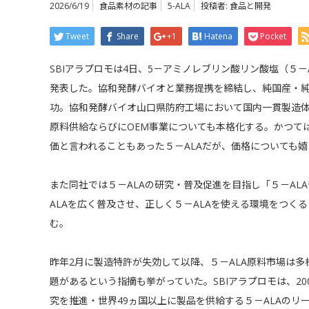
2026/6/19
食品素材の記事
5-ALA
投稿者:
食品と開発
Tweet
Share
+1
Hatena
Pocket
SBIアラプロモは4日、5－アミノレブリン酸リン酸塩（５－A
発表した。協和発酵バイオと業務提携を締結し、純国産・純度
功。協和発酵バイオ山口県防府工場において国内一貫製造
原料供給ならびにOEM事業についても本格化する。かつて
価と言われることもあった５－ALAだが、価格についても
また同社では５－ALAの研究・普及促進を目指し「５－AL
ALAを広く普及させ、正しく５－ALAを使える環境をつく
む。
昨年2月に製造特許が失効して以降、５－ALA原料市場は
題があるという指摘も挙がっていた。SBIアラプロモは、20
究を推進・世界49ヵ国以上に製品を供給する５－ALAのリ