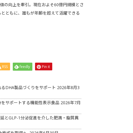
値の向上を牽引。現在およそ60億円規模とさ
せるとともに、誰もが年齢を超えて活躍できる
RSS
feedly
Pin it
るDHA製品づくりをサポート
2026年8月3
持をサポートする機能性表示食品
2026年7月
延とGLP-1分泌促進を介した肥満・脂質異
の全株式を取得へ
2026年6月30日