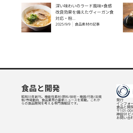
深い味わいのラード風味×食感
改良効果を備えたヴィーガン食
対応・粉…
2025/9/9
食品素材の記事
食品と開発
昭和33年創刊。機能性素材/原料/技術・機器/行政/法規
発行
制/市場動向…食品業界の最新ニュースを掲載。これか
インフォー
らの食品開発を考える専門情報誌です。
食品と開
〒101-0
神田91ビル
お問い合