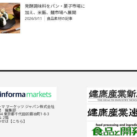
発酵調味料をパン・菓子市場に
加え、米飯、麺市場へ展開
2026/3/11
食品素材の記事
マ マーケッツ ジャパン株式会社
発 編集部
044 東京都千代田区鍛冶町1-8-3
 2階
わせは
【こちら】