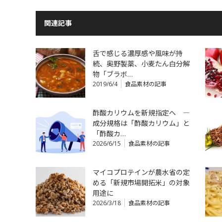
関連記事
舌で感じる濃厚感や風味が持
続、奥野製薬、小麦たん白分解
物「ブラボ…
2019/6/4
食品素材の記事
酢酸カリウムを新規指定へ ―
成分規格は「酢酸カリウム」と
「酢酸カ…
2026/6/15
食品素材の記事
マイコプロテインが農水省の定
める「新規市場開拓米」の対象
用途に
2026/3/18
食品素材の記事