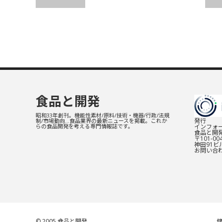
食品と開発
昭和33年創刊。機能性素材/原料/技術・機器/行政/法規
発行
制/市場動向…食品業界の最新ニュースを掲載。これか
インフォー
らの食品開発を考える専門情報誌です。
食品と開
〒101-0
神田91ビル
お問い合
© 2005
食品と開発
健