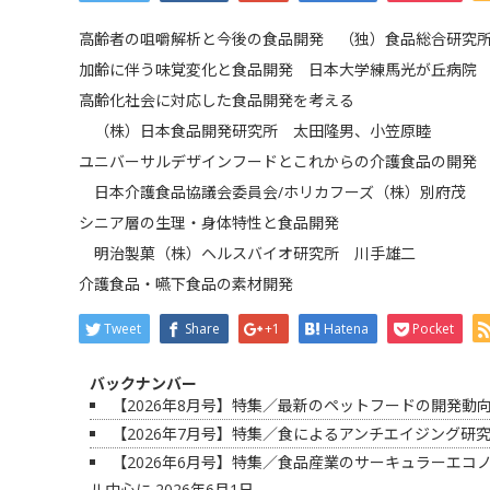
高齢者の咀嚼解析と今後の食品開発 （独）食品総合研究
加齢に伴う味覚変化と食品開発 日本大学練馬光が丘病院
高齢化社会に対応した食品開発を考える
（株）日本食品開発研究所 太田隆男、小笠原睦
ユニバーサルデザインフードとこれからの介護食品の開発
日本介護食品協議会委員会/ホリカフーズ（株）別府茂
シニア層の生理・身体特性と食品開発
明治製菓（株）ヘルスバイオ研究所 川手雄二
介護食品・嚥下食品の素材開発
Tweet
Share
+1
Hatena
Pocket
バックナンバー
【2026年8月号】特集／最新のペットフードの開発動
【2026年7月号】特集／食によるアンチエイジング研
【2026年6月号】特集／食品産業のサーキュラーエ
ル中心に
2026年6月1日