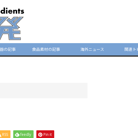
器の記事
食品素材の記事
海外ニュース
関連ト
RSS
feedly
Pin it