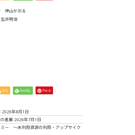
所 神山かおる
 生井明浩
RSS
feedly
Pin it
向
2026年8月1日
究の進展
2026年7月1日
コノミー ～未利用資源の利用・アップサイク