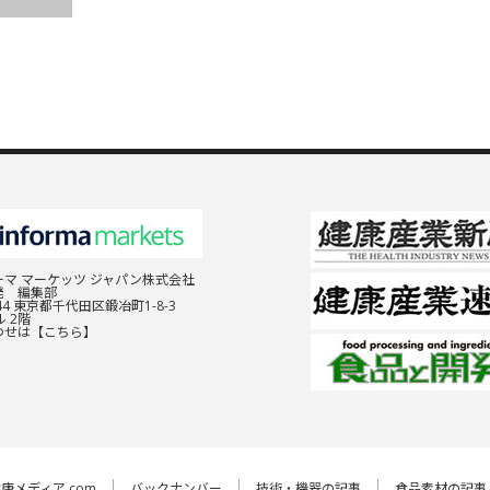
マ マーケッツ ジャパン株式会社
発 編集部
044 東京都千代田区鍛冶町1-8-3
 2階
わせは
【こちら】
康メディア.com
バックナンバー
技術・機器の記事
食品素材の記事