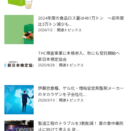
2024年度の食品ロス量は461万トン ～前年度
比3万トン減少も…
2026/7/2
関連トピックス
THC検査事業に本格参入、秋にも受託開始へ
新日本検定協会
2025/8/28
関連トピックス
伊藤忠食糧、ゲル化・増粘安定剤製剤メーカー
のタカラゲンを子会社化…
2026/3/10
関連トピックス
製造工程のトラブルを3割削減！ 夏の食中毒防
止に向けて考える 従…