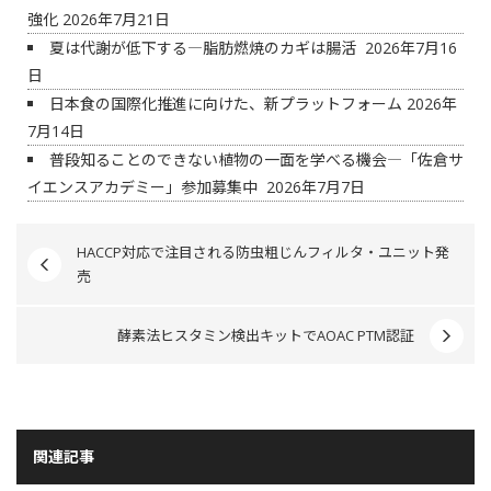
強化
2026年7月21日
夏は代謝が低下する―脂肪燃焼のカギは腸活
2026年7月16
日
日本食の国際化推進に向けた、新プラットフォーム
2026年
7月14日
普段知ることのできない植物の一面を学べる機会―「佐倉サ
イエンスアカデミー」参加募集中
2026年7月7日
HACCP対応で注目される防虫粗じんフィルタ・ユニット発
売
酵素法ヒスタミン検出キットでAOAC PTM認証
関連記事