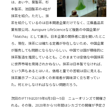
は、あいや、葵製茶、杉
本製茶、池田製茶の4社が
抹茶を紹介。ただし、抹
茶を紹介しているのは日本関連企業だけでなく、江蘇鑫品茶
業有限公司、Auropure LifeScienceなど複数の中国企業が
「Matcha」として展示。日本企業の関係者に話を聞いたとこ
ろ、現在、抹茶には確たる定義が存在しないため、中国企業
が販売しても問題にならないらしい。中国では国が積極的に
抹茶製造を推奨しているとも。このままでは安価な中国抹茶
に世界市場を席捲されかねない。抹茶は日本製でなければ、
という声もあるとはいえ、価格と量での苦戦は目に見える。
抹茶展示ブースには多くの来場者が興味深く立ち寄ってい
た。何とかしなければならない問題だろう。
次回のIFT19は2019年6月3日～5日 ニューオリンズで開催さ
れる。その後、2020年から10年間はシカゴでの開催が予定さ