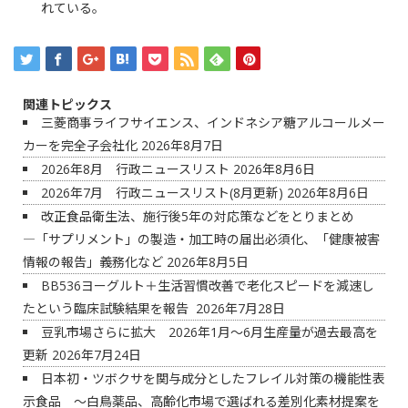
れている。
関連トピックス
三菱商事ライフサイエンス、インドネシア糖アルコールメー
カーを完全子会社化
2026年8月7日
2026年8月 行政ニュースリスト
2026年8月6日
2026年7月 行政ニュースリスト(8月更新)
2026年8月6日
改正食品衛生法、施行後5年の対応策などをとりまとめ
―「サプリメント」の製造・加工時の届出必須化、「健康被害
情報の報告」義務化など
2026年8月5日
BB536ヨーグルト＋生活習慣改善で老化スピードを減速し
たという臨床試験結果を報告
2026年7月28日
豆乳市場さらに拡大 2026年1月～6月生産量が過去最高を
更新
2026年7月24日
日本初・ツボクサを関与成分としたフレイル対策の機能性表
示食品 ～白鳥薬品、高齢化市場で選ばれる差別化素材提案を