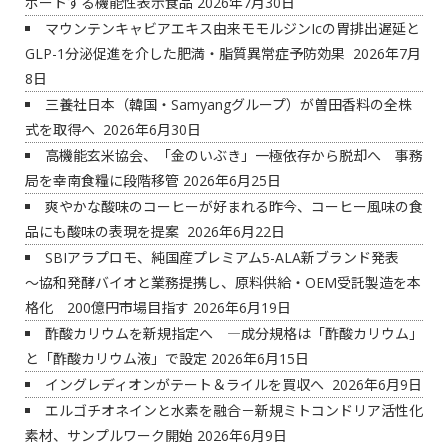
ポートする機能性表示食品
2026年7月30日
マウンテンキャビアエキス由来モモルジンIcの胃排出遅延と
GLP-1分泌促進を介した肥満・脂質異常症予防効果
2026年7月
8日
三養社日本（韓国・Samyangグループ）が曽田香料の全株
式を取得へ
2026年6月30日
高機能玄米協会、「金のいぶき」一極依存から脱却へ 事務
局を幸南食糧に段階移管
2026年6月25日
爽やかな酸味のコーヒーが好まれる昨今、コーヒー風味の食
品にも酸味の表現を提案
2026年6月22日
SBIアラプロモ、純国産プレミアム5-ALA新ブランド発表
～協和発酵バイオと業務提携し、原料供給・OEM受託製造を本
格化 200億円市場目指す
2026年6月19日
酢酸カリウムを新規指定へ ―成分規格は「酢酸カリウム」
と「酢酸カリウム液」で設定
2026年6月15日
イングレディオンがテート＆ライルを買収へ
2026年6月9日
エルゴチオネインと水素を融合－新規ミトコンドリア活性化
素材、サンプルワーク開始
2026年6月9日