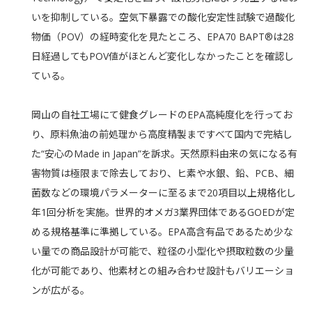
いを抑制している。空気下暴露での酸化安定性試験で過酸化
物価（POV）の経時変化を見たところ、EPA70 BAPT®は28
日経過してもPOV値がほとんど変化しなかったことを確認し
ている。
岡山の自社工場にて健食グレードのEPA高純度化を行ってお
り、原料魚油の前処理から高度精製まですべて国内で完結し
た“安心のMade in Japan”を訴求。天然原料由来の気になる有
害物質は極限まで除去しており、ヒ素や水銀、鉛、PCB、細
菌数などの環境パラメーターに至るまで20項目以上規格化し
年1回分析を実施。世界的オメガ3業界団体であるGOEDが定
める規格基準に準拠している。EPA高含有品であるため少な
い量での商品設計が可能で、粒径の小型化や摂取粒数の少量
化が可能であり、他素材との組み合わせ設計もバリエーショ
ンが広がる。