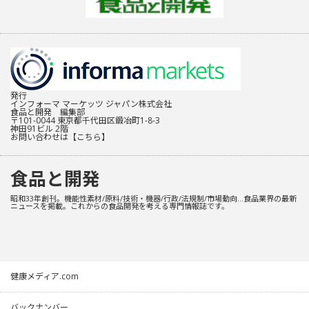
発行
インフォーマ マーケッツ ジャパン株式会社
食品と開発 編集部
〒101-0044 東京都千代田区鍛冶町1-8-3
神田91ビル 2階
お問い合わせは
【こちら】
食品と開発
昭和33年創刊。機能性素材/原料/技術・機器/行政/法規制/市場動向…食品業界の最新
ニュースを掲載。これからの食品開発を考える専門情報誌です。
健康メディア.com
バックナンバー