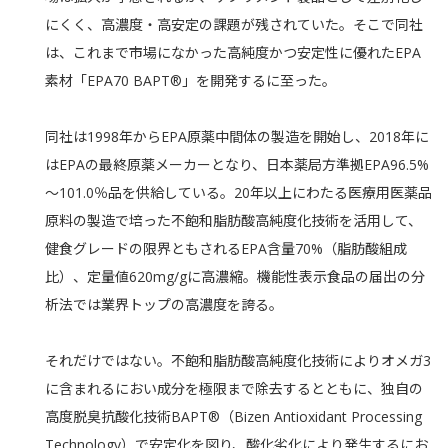
にくく、高濃度・高安定の課題が残されていた。そこで同社
は、これまで市場になかった高純度かつ安定性に優れたEPA
素材「EPA70 BAPT®」を開発するに至った。
同社は1998年からEPA原薬中間体の製造を開始し、2018年に
はEPAの最終原薬メーカーとなり、日本薬局方準拠EPA96.5%
～101.0％品を供給している。20年以上にわたる医療用医薬品
原料の製造で培った不飽和脂肪酸高純度化技術を活用して、
健食グレードの限界ともされるEPA含量70%（脂肪酸組成
比）、定量値620mg/gに高濃縮。機能性表示食品の届出の分
析法では業界トップの高濃度を誇る。
それだけではない。不飽和脂肪酸高純度化技術によりオメガ3
に含まれるにおい成分を極限まで除去するとともに、独自の
高度脱臭抗酸化技術BAPT®（Bizen Antioxidant Processing
Technology）で安定化を図り、酸化劣化により発生するにお