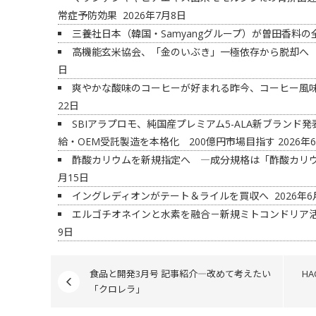
常症予防効果
2026年7月8日
三養社日本（韓国・Samyangグループ）が曽田香料
高機能玄米協会、「金のいぶき」一極依存から脱却へ
日
爽やかな酸味のコーヒーが好まれる昨今、コーヒー風
22日
SBIアラプロモ、純国産プレミアム5-ALA新ブラン
給・OEM受託製造を本格化 200億円市場目指す
2026年
酢酸カリウムを新規指定へ ―成分規格は「酢酸カリ
月15日
イングレディオンがテート＆ライルを買収へ
2026年6
エルゴチオネインと水素を融合－新規ミトコンドリア
9日
食品と開発3月号 記事紹介―改めて考えたい
H
「クロレラ」