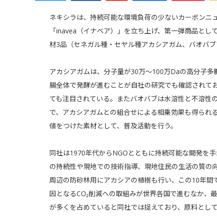
ネキシラは、持続可能な環境負荷の少ないカーボンニ
「inavea（イナベア）」を立ち上げ、第一弾商品と
材3品（セネガル種・セヤル種アカシアガム、バオバブ
アカシアガムは、分子量が30万～100万Daの高分子
腸全体で発酵が進むことが自社の研究でも確認されて
ても注目されている。またバオバブは水溶性と不溶性
で、アカシアガムとの組合せによる相乗効果も得られ
値をつけた素材として、普及活動を行う。
同社は1970年代からNGOとともに持続可能な開発を
の持続性や現地での技術指導、現地住民の生活の質の
周辺の防砂林用にアカシアの植樹も行い、この10年間
因となるCO₂削減への取組みが世界各国で進むなか、最
が多くを占めていると同社では捉えており、原料として