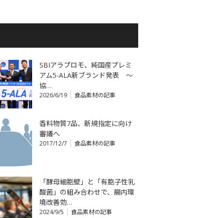
SBIアラプロモ、純国産プレミ
アム5-ALA新ブランド発表 ～
協…
2026/6/19
食品素材の記事
香料物質7品、新規指定に向け
審議へ
2017/12/7
食品素材の記事
「酵母細胞壁」と「有胞子性乳
酸菌」の組み合わせで、腸内環
境改善効…
2024/9/5
食品素材の記事