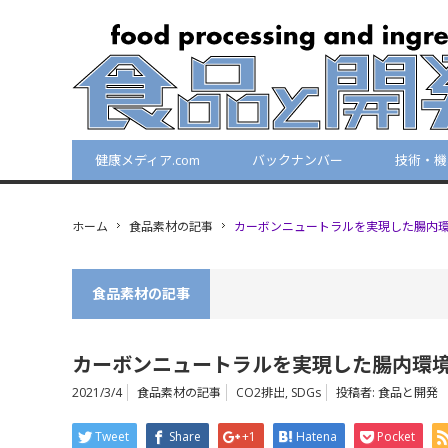
健康メディア.com
バックナンバー
技術・機
ホーム
食品素材の記事
カーボンニュートラルを実現した腸内
食品素材の記事
カーボンニュートラルを実現した腸内環
2021/3/4
食品素材の記事
CO2排出
,
SDGs
投稿者:
食品と開発
Tweet
Share
+1
Hatena
Pocket