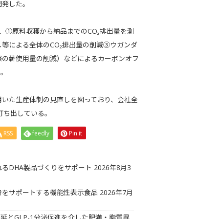
開発した。
、①原料収穫から納品までのCO₂排出量を測
等による全体のCO₂排出量の削減③ウガンダ
際の薪使用量の削減）などによるカーボンオフ
た。
用いた生産体制の見直しを図っており、会社全
を打ち出している。
RSS
feedly
Pin it
るDHA製品づくりをサポート
2026年8月3
持をサポートする機能性表示食品
2026年7月
延とGLP-1分泌促進を介した肥満・脂質異