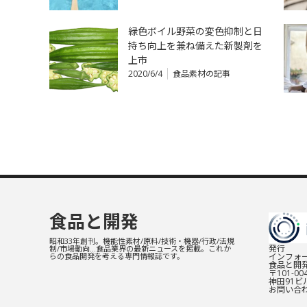
緑色ボイル野菜の変色抑制と日
持ち向上を兼ね備えた新製剤を
上市
2020/6/4
食品素材の記事
食品と開発
昭和33年創刊。機能性素材/原料/技術・機器/行政/法規
発行
制/市場動向…食品業界の最新ニュースを掲載。これか
インフォー
らの食品開発を考える専門情報誌です。
食品と開
〒101-0
神田91ビル
お問い合