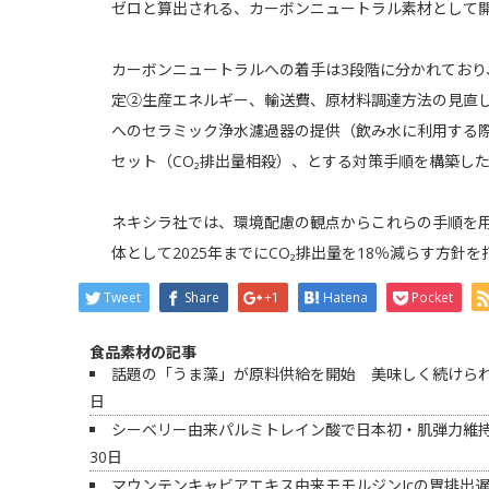
ゼロと算出される、カーボンニュートラル素材として
カーボンニュートラルへの着手は3段階に分かれており
定②生産エネルギー、輸送費、原材料調達方法の見直し
へのセラミック浄水濾過器の提供（飲み水に利用する
セット（CO₂排出量相殺）、とする対策手順を構築し
ネキシラ社では、環境配慮の観点からこれらの手順を
体として2025年までにCO₂排出量を18％減らす方針
Tweet
Share
+1
Hatena
Pocket
食品素材の記事
話題の「うま藻」が原料供給を開始 美味しく続けられ
日
シーベリー由来パルミトレイン酸で日本初・肌弾力維
30日
マウンテンキャビアエキス由来モモルジンIcの胃排出遅