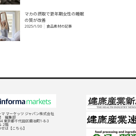
マカの摂取で更年期女性の睡眠
の質が改善
2025/1/30
食品素材の記事
マ マーケッツ ジャパン株式会社
発 編集部
044 東京都千代田区鍛冶町1-8-3
 2階
わせは
【こちら】