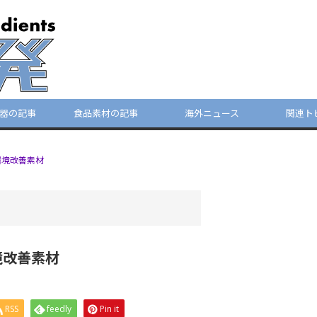
器の記事
食品素材の記事
海外ニュース
関連ト
環境改善素材
境改善素材
RSS
feedly
Pin it