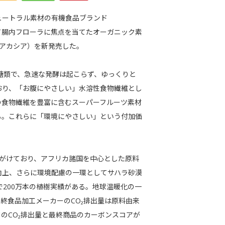
ュートラル素材の有機食品ブランド
して腸内フローラに焦点を当てたオーガニック素
アカシア）を新発売した。
多糖類で、急速な発酵は起こらず、ゆっくりと
おり、「お腹にやさしい」水溶性食物繊維とし
の食物繊維を豊富に含むスーパーフルーツ素材
る。これらに「環境にやさしい」という付加価
手がけており、アフリカ諸国を中心とした原料
向上、さらに環境配慮の一環としてサハラ砂漠
で200万本の植樹実績がある。地球温暖化の一
終食品加工メーカーのCO₂排出量は原料由来
のCO₂排出量と最終商品のカーボンスコアが