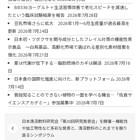
BB536ヨーグルト＋生活習慣改善で老化スピードを減速し
たという臨床試験結果を報告
2026年7月28日
豆乳市場さらに拡大 2026年1月～6月生産量が過去最高を
更新
2026年7月24日
日本初・ツボクサを関与成分としたフレイル対策の機能性表
示食品 ～白鳥薬品、高齢化市場で選ばれる差別化素材提案を
強化
2026年7月21日
夏は代謝が低下する―脂肪燃焼のカギは腸活
2026年7月16
日
日本食の国際化推進に向けた、新プラットフォーム
2026年
7月14日
普段知ることのできない植物の一面を学べる機会―「佐倉サ
イエンスアカデミー」参加募集中
2026年7月7日
日本清涼飲料研究会「第30回研究発表会」を開催－機能性
や加工特性など多彩な発表と、清涼飲料のこれまでを振り
返るシンポジウム