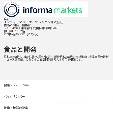
発行
インフォーマ マーケッツ ジャパン株式会社
食品と開発 編集部
〒101-0044 東京都千代田区鍛冶町1-8-3
神田91ビル 2階
お問い合わせは
【こちら】
食品と開発
昭和33年創刊。機能性素材/原料/技術・機器/行政/法規制/市場動向…食品業界の最新
ニュースを掲載。これからの食品開発を考える専門情報誌です。
健康メディア.com
バックナンバー
技術・機器の記事