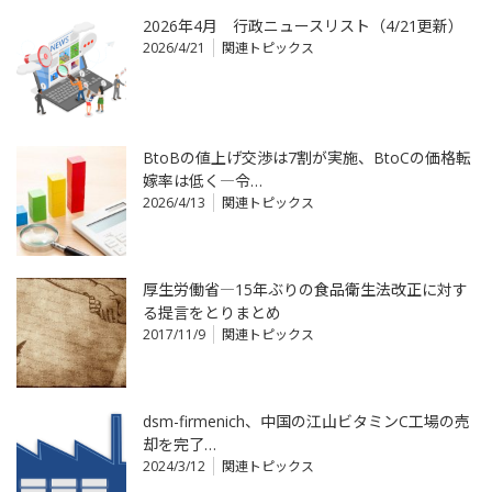
2026年4月 行政ニュースリスト（4/21更新）
2026/4/21
関連トピックス
BtoBの値上げ交渉は7割が実施、BtoCの価格転
嫁率は低く―令…
2026/4/13
関連トピックス
厚生労働省―15年ぶりの食品衛生法改正に対す
る提言をとりまとめ
2017/11/9
関連トピックス
dsm-firmenich、中国の江山ビタミンC工場の売
却を完了…
2024/3/12
関連トピックス