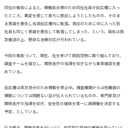
同社の報告によると、稼働前点検のため同社社員が反応槽に入っ
たところ、異変を感じて直ちに脱出しようとしたものの、そのま
ま意識を喪失し当該反応槽内に転落。救出のために中に入った別
社員も同じく意識を喪失して転落してしまった、という。両名は救
急搬送の上、懸命な治療対応が行われている。
今回の事故ついて、現在、社を挙げて原因究明に取り組んでおり、
調査チームを設立し、関係各庁の指導を仰ぎながら事実確認を進
めている。
反応槽は実況見分のため稼動を停止中。捜査機関からは他機器の
稼動については問題ない旨が伝えられているものの、専門家及び
関係各庁の指導を仰ぎ、安全性の確保を第一に再稼働を決定する
予定、としている。
引き続き、情報共有を行いつつ、安定的な供給の維持を図っていく