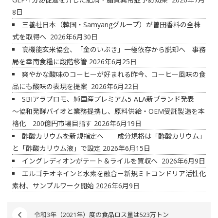
8日
三養社日本（韓国・Samyangグループ）が曽田香料の全株
式を取得へ
2026年6月30日
高機能玄米協会、「金のいぶき」一極依存から脱却へ 事務
局を幸南食糧に段階移管
2026年6月25日
爽やかな酸味のコーヒーが好まれる昨今、コーヒー風味の食
品にも酸味の表現を提案
2026年6月22日
SBIアラプロモ、純国産プレミアム5-ALA新ブランド発表
～協和発酵バイオと業務提携し、原料供給・OEM受託製造を本
格化 200億円市場目指す
2026年6月19日
酢酸カリウムを新規指定へ ―成分規格は「酢酸カリウム」
と「酢酸カリウム液」で設定
2026年6月15日
イングレディオンがテート＆ライルを買収へ
2026年6月9日
エルゴチオネインと水素を融合－新規ミトコンドリア活性化
素材、サンプルワーク開始
2026年6月9日
令和3年（2021年）度の食品ロス量は523万トン