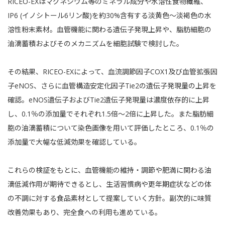
RICEO-EXはマグネシウム等のミネラル成分や水溶性食物繊維、
IP6 (イノシトール6リン酸)を約30%含有する淡黄色～淡褐色の水
溶性粉末素材。血管機能に関わる遺伝子発現上昇や、脂肪細胞の
油滴蓄積およびそのメカニズムを細胞試験で検討した。
その結果、RICEO-EXによって、血流調節因子COX1及び血管拡張因
子eNOS、さらに血管構造安定化因子Tie2の遺伝子発現量の上昇を
確認。eNOS遺伝子およびTie2遺伝子発現量は濃度依存的に上昇
し、0.1％の添加量でそれぞれ1.5倍～2倍に上昇した。また脂肪細
胞の油滴蓄積について染色画像を用いて評価したところ、0.1％の
添加量で大幅な低減効果を確認している。
これらの検証をもとに、血管機能の維持・調節や肥満に関わる油
滴低減作用が期待できるとし、生活習慣病や更年期症状などの体
の不調に対する食品素材として提案していく方針。副次的に味質
改善効果もあり、完全食への利用も進めている。