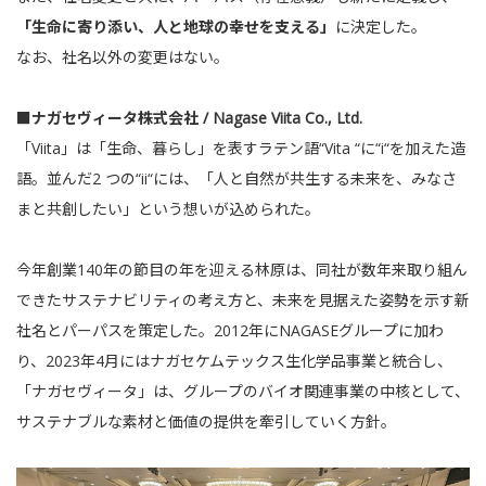
「生命に寄り添い、人と地球の幸せを支える」
に決定した。
なお、社名以外の変更はない。
■ナガセヴィータ株式会社 / Nagase Viita Co., Ltd.
「Viita」は「生命、暮らし」を表すラテン語“Vita “に“i“を加えた造
語。並んだ2 つの“ii“には、「人と自然が共生する未来を、みなさ
まと共創したい」という想いが込められた。
今年創業140年の節目の年を迎える林原は、同社が数年来取り組ん
できたサステナビリティの考え方と、未来を見据えた姿勢を示す新
社名とパーパスを策定した。2012年にNAGASEグループに加わ
り、2023年4月にはナガセケムテックス生化学品事業と統合し、
「ナガセヴィータ」は、グループのバイオ関連事業の中核として、
サステナブルな素材と価値の提供を牽引していく方針。