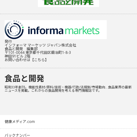
発行
インフォーマ マーケッツ ジャパン株式会社
食品と開発 編集部
〒101-0044 東京都千代田区鍛冶町1-8-3
神田91ビル 2階
お問い合わせは
【こちら】
食品と開発
昭和33年創刊。機能性素材/原料/技術・機器/行政/法規制/市場動向…食品業界の最新
ニュースを掲載。これからの食品開発を考える専門情報誌です。
健康メディア.com
バックナンバー