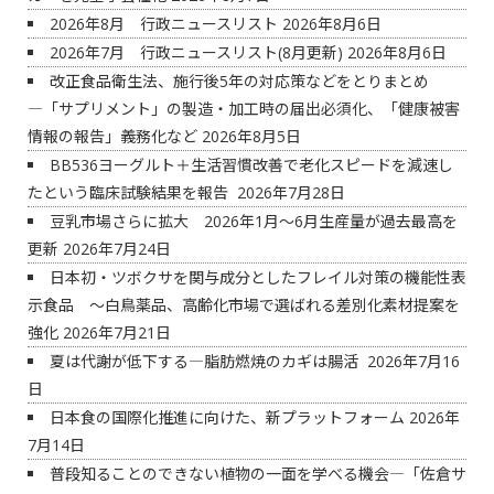
2026年8月 行政ニュースリスト
2026年8月6日
2026年7月 行政ニュースリスト(8月更新)
2026年8月6日
改正食品衛生法、施行後5年の対応策などをとりまとめ
―「サプリメント」の製造・加工時の届出必須化、「健康被害
情報の報告」義務化など
2026年8月5日
BB536ヨーグルト＋生活習慣改善で老化スピードを減速し
たという臨床試験結果を報告
2026年7月28日
豆乳市場さらに拡大 2026年1月～6月生産量が過去最高を
更新
2026年7月24日
日本初・ツボクサを関与成分としたフレイル対策の機能性表
示食品 ～白鳥薬品、高齢化市場で選ばれる差別化素材提案を
強化
2026年7月21日
夏は代謝が低下する―脂肪燃焼のカギは腸活
2026年7月16
日
日本食の国際化推進に向けた、新プラットフォーム
2026年
7月14日
普段知ることのできない植物の一面を学べる機会―「佐倉サ