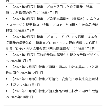
日
【2026年4月号】特集Ⅰ／AIを活用した食品開発 特集Ⅱ／
新しい乳酸菌の利用
2026年4月1日
【2026年3月号】特集Ⅰ／次亜塩素酸水（電解水）のネクス
トステージと開発動向 特集Ⅱ／GLP-1を指標とした食品機能
研究
2026年3月1日
【2026年2月号】特集Ⅰ／3Dフードプリンタ活用による食
品開発の最新動向 特集Ⅱ／DHA・EPAの筋肉組織への作用と
効果（DHA・EPA協議会第26回公開講演会）
2026年2月1日
【2026年1月号】伝統的発酵の解明から新たな発酵デザイン
へ
2026年1月1日
【2025年12月号】特集／調理・調味における美味しさと適
塩の両立
2025年12月1日
【2025年11月号】特集／可溶化・安定化・吸収性向上素材
と技術
2025年11月1日
【2025年10月号】特集／加工食品の輸出拡大に向けた取組
み
2025年10月1日