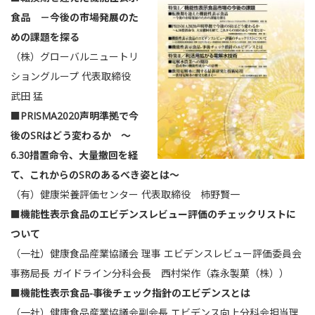
食品 －今後の市場発展のた
めの課題を探る
（株）グローバルニュートリ
ショングループ 代表取締役
武田 猛
■PRISMA2020声明準拠で今
後のSRはどう変わるか ～
6.30措置命令、大量撤回を経
て、これからのSRのあるべき姿とは～
（有）健康栄養評価センター 代表取締役 柿野賢一
■機能性表示食品のエビデンスレビュー評価のチェックリストに
ついて
（一社）健康食品産業協議会 理事 エビデンスレビュー評価委員会
事務局長 ガイドライン分科会長 西村栄作（森永製菓（株））
■機能性表示食品-事後チェック指針のエビデンスとは
（一社）健康食品産業協議会副会長 エビデンス向上分科会担当理