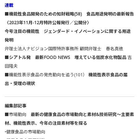
連載
■機能性食品開発のための知財戦略(58) 食品用途発明の最新報告
〈2023年11月-12月特許公報発行／公開分〉
今号注目の機能性 ジェンダード・イノベーションに関する用途
発明
弁理士法人ナビジョン国際特許事務所 顧問弁理士 春名真徳
■シアトル発 最新FOOD NEWS 増えている低炭水化物製品
吉
田隆夫
■機能性表示食品の発売動向を追う(101）
機能性表示食品の届
出・受理の現状
編集部記事
■市場動向
最新の健康食品の市場動向と素材&技術研究～主要素
材、機能性表示、今年の注目素材等を探る
•健康食品の市場動向