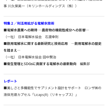
事 川久保英一（キリンホールディングス（株））
特集２／利活用拡がる電解水技術
■電解水農業への期待 ─農産物の機能性成分への影響─
（一社） 日本電解水協会 石渡幸則
■飲用電解水に関する最新研究と技術応用 ―飲用電解水の歴史
を踏まえ―
（一社） 日本電解水協会 田中賢治
■衛生管理とSDGsに貢献する電解水の最新動向
編集部
レポート
■美しさと多機能性でサプリメント設計をサポート ロンザ㈱の
液体充填カプセル「Licaps(R)（リキャップス）」