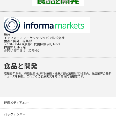
発行
インフォーマ マーケッツ ジャパン株式会社
食品と開発 編集部
〒101-0044 東京都千代田区鍛冶町1-8-3
神田91ビル 2階
お問い合わせは
【こちら】
食品と開発
昭和33年創刊。機能性素材/原料/技術・機器/行政/法規制/市場動向…食品業界の最新
ニュースを掲載。これからの食品開発を考える専門情報誌です。
健康メディア.com
バックナンバー