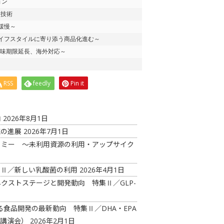
ョン
凍技術
緩慢～
イフスタイルに寄り添う商品化進む～
賞味期限延長、海外対応～
RSS
feedly
Pin it
向
2026年8月1日
究の進展
2026年7月1日
コノミー ～未利用資源の利用・アップサイク
特集Ⅱ／新しい乳酸菌の利用
2026年4月1日
ネクストステージと開発動向 特集Ⅱ／GLP-
る食品開発の最新動向 特集Ⅱ／DHA・EPA
開講演会）
2026年2月1日