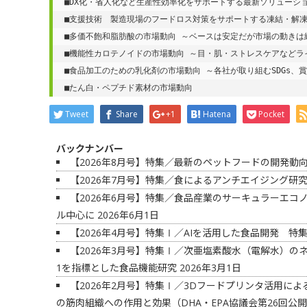
■DX化・省人化など生産性効率化をサポートする最新ソリューシ
■支援技術　製造現場のフードロス対策をサポートする凍結・解
■多価不飽和脂肪酸の市場動向 ～ベースは安定だが市場の動きは
■機能性カロテノイドの市場動向 ～目・肌・ストレスケアなどラ
■食品加工のための乳化剤の市場動向 ～各社が取り組むSDGs、
■たん白・ペプチド素材の市場動向	
Tweet
Share
+1
Hatena
Pocket
バックナンバー
【2026年8月号】特集／最新のペットフードの開発動
【2026年7月号】特集／食によるアンチエイジング研
【2026年6月号】特集／食品産業のサーキュラーエ
ル中心に
2026年6月1日
【2026年4月号】特集Ⅰ／AIを活用した食品開発 
【2026年3月号】特集Ⅰ／次亜塩素酸水（電解水）の
1を指標とした食品機能研究
2026年3月1日
【2026年2月号】特集Ⅰ／3Dフードプリンタ活用によ
の筋肉組織への作用と効果（DHA・EPA協議会第26回公