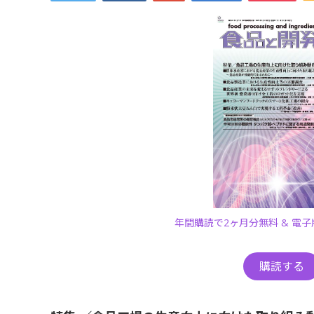
年間購読で2ヶ月分無料 & 電
購読する