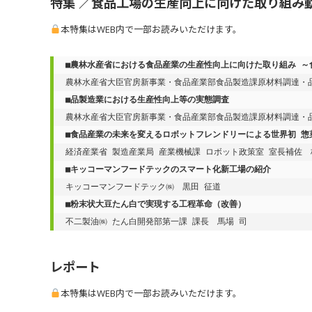
特集 ／食品工場の生産向上に向けた取り組み
本特集はWEB内で一部お読みいただけます。
■
農林水産省における食品産業の生産性向上に向けた取り組み ～
農林水産省大臣官房新事業・食品産業部食品製造課原材料調達・
■品製造業における生産性向上等の実態調査
農林水産省大臣官房新事業・食品産業部食品製造課原材料調達・
■
食品産業の未来を変えるロボットフレンドリーによる世界初 惣
経済産業省 製造産業局 産業機械課 ロボット政策室 室長補佐　
■
キッコーマンフードテックのスマート化新工場の紹介
キッコーマンフードテック㈱　黒田 征道
■
粉末状大豆たん白で実現する工程革命（改善）
不二製油㈱ たん白開発部第一課 課長　馬場 司
レポート
本特集はWEB内で一部お読みいただけます。