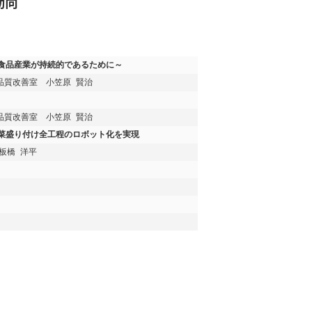
動向
食品産業が持続的であるために～
品質改善室　小笠原 賢治
品質改善室　小笠原 賢治
菜盛り付け全工程のロボット化を実現
板橋 洋平