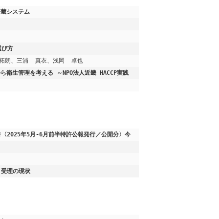
冷蔵システム
選び方
拓朗、三浦  真衣、浅岡  卓也
生管理を考える ～NPO法人近畿 HACCP実践
示食品の届出・受理の現状