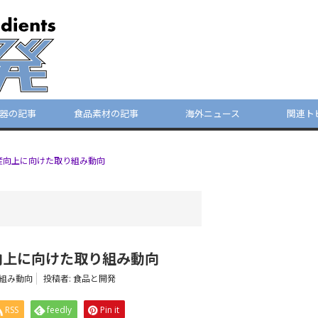
器の記事
食品素材の記事
海外ニュース
関連ト
生産向上に向けた取り組み動向
産向上に向けた取り組み動向
組み動向
投稿者:
食品と開発
RSS
feedly
Pin it