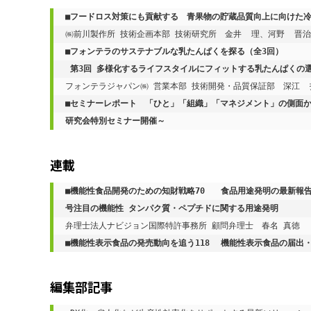
■
フードロス対策にも貢献する　青果物の貯蔵品質向上に向けた
㈱前川製作所 技術企画本部 技術研究所　金井  理、河野  晋治
■
フォンテラのサステナブルな乳たんぱくを探る（全3回）
 第3回 多様化するライフスタイルにフィットする乳たんぱくの
フォンテラジャパン㈱ 営業本部 技術開発・品質保証部　深江  
■セミナーレポート　「ひと」「組織」「マネジメント」の側面から衛
研究会特別セミナー開催～
連載
■機能性食品開発のための知財戦略70	食品用途発明の最新報告〈2025年5月-6月前半特許公報発行／公開分〉今
号注目の機能性 タンパク質・ペプチドに関する用途発明
弁理士法人ナビジョン国際特許事務所 顧問弁理士　春名 真徳
■
機能性表示食品の発売動向を追う118	機能性表
編集部記事