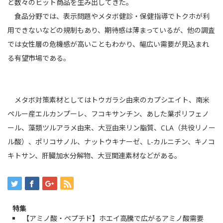
ど数々のヒット商品を生み出してきた。
食品分野では、表示問題やメタボ健診・保健指導でトクホが利
用できないなどの規制もあり、期待感は薄まっているが、他の調査
では女性層の危機感が高いこともわかり、幅広い需要が見込まれ
る有望市場である。
メタボ対策素材としてはトウガラシ由来のカプシエイト、南米
ペルー産エルカンプーレ、フコキサンチン、あした葉ポリフェノ
ール、藻類ツルアラメ由来、大豆由来リン脂質、CLA（共役リノー
ル酸）、ポリコサノル、ナットウキナーゼ、L-カルニチン、キノコ
キトサン、肝臓加水分解物、大豆関連素材などがある。
特集
【アミノ酸・ペプチド】ホエイ高騰で広がるアミノ酸需要