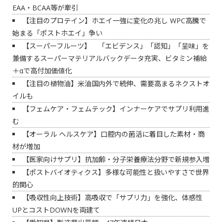
EAA・BCAA等が牽引
【注目のプロテイン】ホエイ一強に変化の兆し WPC高騰で
始まる「ポストホエイ」争い
【スーパーフルーツ】 「エビデンス」「認知」「呈味」を
兼備するスーパーマテリアルバックデータ充実、ビタミン補給
＋αで高付加価値化
【注目の植物油】米油国内外で続伸、需要高まるネクストオ
イルも
【フェムケア・フェムテック】インナーケアでサプリ利用進
む
【オーラル ヘルスケア】口腔内の菌活に着目した素材・商
材が増加
【医家向けサプリ】抗加齢・分子栄養療法分野で新規参入増
【ポストバイオティクス】多様な可能性と扱いやすさで世界
的関心
【吸収性向上技術】高吸収で「サプリ力」を強化、体感性
UPとコストDOWNを両建て