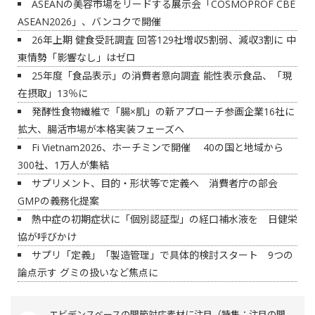
ASEANの美容市場をリードする展示会「COSMOPROF CBE
ASEAN2026」、バンコクで開催
26年上期 健食受託調査 回答129社増収5割弱、減収3割に 中
東情勢「影響なし」はゼロ
25年度「食品表示」の消費者意向調査 能性表示食品、「現
在摂取」13％に
発酵性食物繊維で「腸×肌」の新アプローチ参画企業16社に
拡大、腸活市場が本格実装フェーズへ
Fi Vietnam2026、ホーチミンで開催 40の国と地域から
300社、1万人が集結
サプリメント、目的・形状等で定義へ 消費者庁の部会
GMPの義務化提案
熱中症の初期症状に「個別認証型」の経口補水液を 日健栄
協が呼びかけ
サプリ「定義」「製造管理」で具体的検討スタート 9つの
論点示す グミの扱いなど焦点に
エビデンスベースの関節対応素材に注目（特集：注目の関