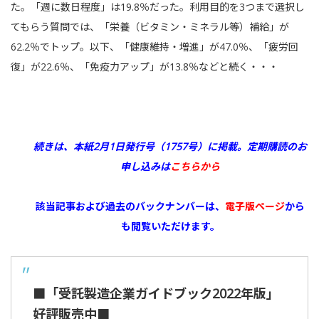
た。「週に数日程度」は19.8％だった。利用目的を3つまで選択し
てもらう質問では、「栄養（ビタミン・ミネラル等）補給」が
62.2％でトップ。以下、「健康維持・増進」が47.0％、「疲労回
復」が22.6％、「免疫力アップ」が13.8％などと続く・・・
続きは、本紙2月1日発行号（1757号）に掲載。
定期購読のお
申し込みは
こちらから
該当記事および過去のバックナンバーは、
電子版ページ
から
も閲覧いただけます。
■「受託製造企業ガイドブック2022年版」
好評販売中■