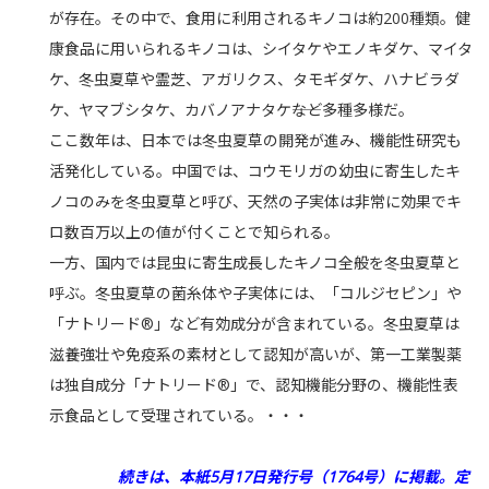
が存在。その中で、食用に利用されるキノコは約200種類。健
康食品に用いられるキノコは、シイタケやエノキダケ、マイタ
ケ、冬虫夏草や霊芝、アガリクス、タモギダケ、ハナビラダ
ケ、ヤマブシタケ、カバノアナタケ――など多種多様だ。
ここ数年は、日本では冬虫夏草の開発が進み、機能性研究も
活発化している。中国では、コウモリガの幼虫に寄生したキ
ノコのみを冬虫夏草と呼び、天然の子実体は非常に効果でキ
ロ数百万以上の値が付くことで知られる。
一方、国内では昆虫に寄生成長したキノコ全般を冬虫夏草と
呼ぶ。冬虫夏草の菌糸体や子実体には、「コルジセピン」や
「ナトリード®」など有効成分が含まれている。冬虫夏草は
滋養強壮や免疫系の素材として認知が高いが、第一工業製薬
は独自成分「ナトリード®」で、認知機能分野の、機能性表
示食品として受理されている。・・・
続きは、本紙5月17日発行号（1764号）に掲載。
定