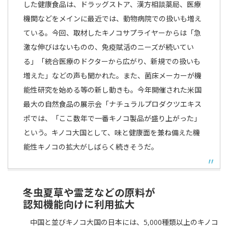
した健康食品は、ドラッグストア、漢方相談薬局、医療
機関などをメインに最近では、動物病院での扱いも増え
ている。今回、取材したキノコサプライヤーからは「急
激な伸びはないものの、免疫賦活のニーズが続いてい
る」「統合医療のドクターから広がり、新規での扱いも
増えた」などの声も聞かれた。また、菌床メーカーが機
能性研究を始める等の新し動きも。今年開催された米国
最大の自然食品の展示会「ナチュラルプロダクツエキス
ポでは、「ここ数年で一番キノコ製品が盛り上がった」
という。キノコ大国として、味と健康面を兼ね備えた機
能性キノコの拡大がしばらく続きそうだ。
冬虫夏草や霊芝などの原料が
認知機能向けに利用拡大
中国と並びキノコ大国の日本には、5,000種類以上のキノコ