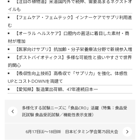
【注目の植物油】米油国内外で続伸、需要高まるネクストオ
イルも
【フェムケア・フェムテック】インナーケアでサプリ利用進
む
【オーラル ヘルスケア】口腔内の菌活に着目した素材・商
材が増加
【医家向けサプリ】抗加齢・分子栄養療法分野で新規参入増
【ポストバイオティクス】多様な可能性と扱いやすさで世界
的関心
【吸収性向上技術】高吸収で「サプリ力」を強化、体感性
UPとコストDOWNを両建て
【愛知県】製造業出荷額、47年連続日本一
多様化する試験ニーズに「食品CRO」活躍（特集：食品受
託試験 食品受託試験／機能性表示支援）
6月17日㈯～18日㈰ 日本ビタミン学会第75回大会