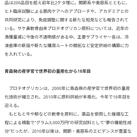
品は200品目を超え前年比2ケタ増に。関節系や美容系とともに、
ヒト臨床試験による筋肉ケアへのアプローチや、アカデミアとの
共同研究により、免疫調整に関する新たな知見なども報告されて
いる。サケ鼻軟骨由来プロテオグリカン原料については、近年の
漁獲量減に今後の不透明感がある中、主要サプライヤー各は、冷
凍倉庫の新設や新たな購買ルートの開拓など安定供給の構築に力
を入れている。
青森発の産学官で世界初の量産化から16年目
プロテオグリカンは、2000年に青森県の産学官で世界初の量産
化技術が確立され、2010年に原料供給が本格化、今年で16年目を
迎える。
もともと牛や鯨などの軟骨を原料に、薬品を使用した複雑な工
程による精製で“グラム3,000万円”の研究試料として“夢の機能性成
分”だったが、2010年以後は、関節・美容系のエビデンスが豊富な