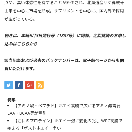
点や、高い体感性を有することが評価され、北海道産サケ鼻軟骨
由来を中心に市場を形成。サプリメントを中心に、国内外で採用
が広がっている。
続きは、本紙6月3日発行号（1837号）に掲載。
定期購読のお申し
込みはこちらから
該当記事および過去のバックナンバーは、
電子版ページ
からも閲
覧いただけます。
特集
【アミノ酸・ペプチド】ホエイ高騰で広がるアミノ酸需要
EAA・BCAA等が牽引
【注目のプロテイン】ホエイ一強に変化の兆し WPC高騰で
始まる「ポストホエイ」争い