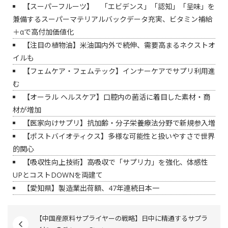
【スーパーフルーツ】 「エビデンス」「認知」「呈味」を
兼備するスーパーマテリアルバックデータ充実、ビタミン補給
＋αで高付加価値化
【注目の植物油】米油国内外で続伸、需要高まるネクストオ
イルも
【フェムケア・フェムテック】インナーケアでサプリ利用進
む
【オーラル ヘルスケア】口腔内の菌活に着目した素材・商
材が増加
【医家向けサプリ】抗加齢・分子栄養療法分野で新規参入増
【ポストバイオティクス】多様な可能性と扱いやすさで世界
的関心
【吸収性向上技術】高吸収で「サプリ力」を強化、体感性
UPとコストDOWNを両建て
【愛知県】製造業出荷額、47年連続日本一
【中国産原料サプライヤーの戦略】日中に精通するサプラ