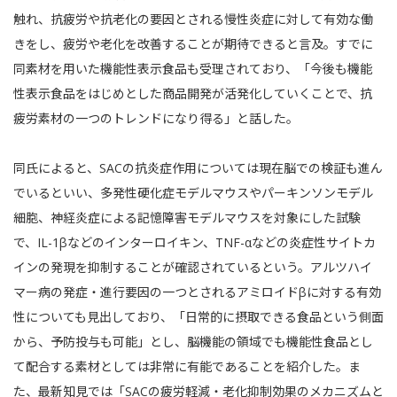
触れ、抗疲労や抗老化の要因とされる慢性炎症に対して有効な働
きをし、疲労や老化を改善することが期待できると言及。すでに
同素材を用いた機能性表示食品も受理されており、「今後も機能
性表示食品をはじめとした商品開発が活発化していくことで、抗
疲労素材の一つのトレンドになり得る」と話した。
同氏によると、SACの抗炎症作用については現在脳での検証も進ん
でいるといい、多発性硬化症モデルマウスやパーキンソンモデル
細胞、神経炎症による記憶障害モデルマウスを対象にした試験
で、IL-1βなどのインターロイキン、TNF-αなどの炎症性サイトカ
インの発現を抑制することが確認されているという。アルツハイ
マー病の発症・進行要因の一つとされるアミロイドβに対する有効
性についても見出しており、「日常的に摂取できる食品という側面
から、予防投与も可能」とし、脳機能の領域でも機能性食品とし
て配合する素材としては非常に有能であることを紹介した。ま
た、最新知見では「SACの疲労軽減・老化抑制効果のメカニズムと