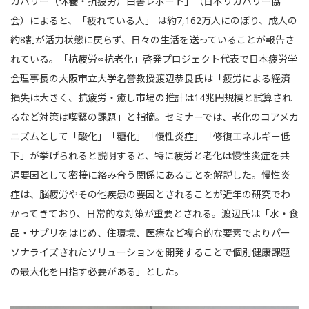
カバリー（休養・抗疲労）白書レポート」（日本リカバリー協
会）によると、「疲れている人」 は約7,162万人にのぼり、成人の
約8割が活力状態に戻らず、日々の生活を送っていることが報告さ
れている。「抗疲労∞抗老化」啓発プロジェクト代表で日本疲労学
会理事長の大阪市立大学名誉教授渡辺恭良氏は「疲労による経済
損失は大きく、抗疲労・癒し市場の推計は14兆円規模と試算され
るなど対策は喫緊の課題」と指摘。セミナーでは、老化のコアメカ
ニズムとして「酸化」「糖化」「慢性炎症」「修復エネルギー低
下」が挙げられると説明すると、特に疲労と老化は慢性炎症を共
通要因として密接に絡み合う関係にあることを解説した。慢性炎
症は、脳疲労やその他疾患の要因とされることが近年の研究でわ
かってきており、日常的な対策が重要とされる。渡辺氏は「水・食
品・サプリをはじめ、住環境、医療など複合的な要素でよりパー
ソナライズされたソリューションを開発することで個別健康課題
の最大化を目指す必要がある」とした。