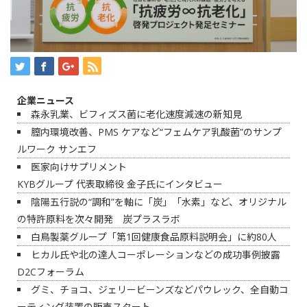
企業ニュース
森永乳業、ビフィズス菌に老化速度減速の新知見
膣内環境改善、PMS ケアなど“フェムケア乳酸菌”のサンプ
ルワーク サンエフ
医家向けサプリメント
KYBグループ 代表取締役 金子氏にインタビュー
陰陽五行説の“調和”を軸に「炭」「水素」など、オリジナル
の特許原料を次々開発 炭プラスラボ
白鳥製薬グループ「第1回健康食品原料説明会」に約80人
ヒカル氏や北の達人コーポレーションなどの成功事例披露
D2Cフォーラム
グミ、チョコ、ジェリービーンズなどパウレック、全自動コ
ーティング装置の販売スタート