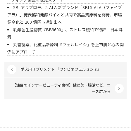
SBI アラプロモ、5-ALA 新ブランド「SBI 5-ALA（ファイブ
アラ）」発表協和発酵バイオと共同で高品質原料を開発、市場
健全化と 200 億円市場創出へ
乳酸菌生産物質『BB3600』、ストレス緩和で特許 日本酵
素
丸善製薬、化粧品新原料『ウェルレイシ』を上市肌と心の関
係にアプローチ
愛犬用サプリメント 『ワンビオフェルミン S』
【注目のインナービューティ商材】健康美・腸活など、ニ
ーズ広がる