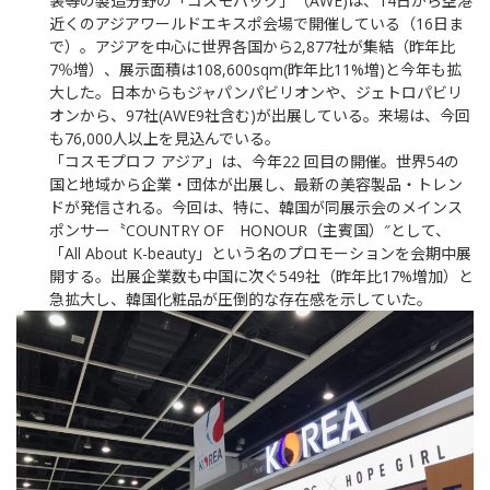
装等の製造分野の
「コスモパック」（
AWE)
は、
14
日から
空港
近くのアジアワールドエキスポ会場で開催している（
16
日ま
で）。アジアを中心に世界各国から
2,877
社が集結（昨年比
7
％増）、展示面積は
108,600sqm
(
昨年比
11%
増
)
と今年も拡
大した。日本からもジャパンパビリオンや、ジェトロパビリ
オンから、
97
社
(AWE9
社含む
)
が出展している。来場は、今回
も
76,000
人以上を見込んでいる。
「コスモプロフ
アジア」は、今年
22
回目の開催。世界
54
の
国と地域から企業・団体が出展し、最新の美容製品・トレン
ドが発信される。
今回は、特に、韓国が同展示会のメインス
ポンサー〝
COUNTRY OF
HONOUR
（主賓国）
″
として、
「
All About K-beauty
」という名のプロモーションを会期中展
開する。出展企業数も中国に次ぐ
549
社（
昨年比
17%
増加）と
急拡大し、韓国化粧品が圧倒的な存在感を示していた。