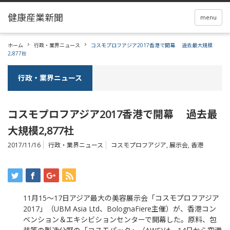
menu
ホーム
行政・業界ニュース
コスモプロフアジア2017香港で開幕 過去最大規模
2,877社
行政・業界ニュース
コスモプロフアジア2017香港で開幕 過去最
大規模2,877社
2017/11/16
行政・業界ニュース
コスモプロフアジア
,
展示会
,
香港
11
月
15
～
17
日アジア最大の美容展示会「コスモプロフアジア
2017
」（
UBM Asia Ltd
、
BolognaFiere
主催）が、香港コン
ベンション＆エキシビションセンターで開幕した。原料、包