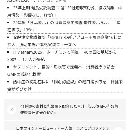
ASEAN2026」、バンコクで開催
26年上期 健食受託調査 回答129社増収5割弱、減収3割に 中
東情勢「影響なし」はゼロ
25年度「食品表示」の消費者意向調査 能性表示食品、「現
在摂取」13％に
発酵性食物繊維で「腸×肌」の新アプローチ参画企業16社に
拡大、腸活市場が本格実装フェーズへ
Fi Vietnam2026、ホーチミンで開催 40の国と地域から
300社、1万人が集結
サプリメント、目的・形状等で定義へ 消費者庁の部会
GMPの義務化提案
熱中症の初期症状に「個別認証型」の経口補水液を 日健栄
協が呼びかけ
41種類の素材と乳酸菌を配合した青汁 『500億個の乳酸菌
雑穀青汁絶好CHOO』
日本のインナービューティー人気 コスモプロフアジア