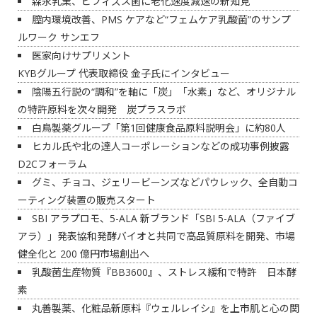
森永乳業、ビフィズス菌に老化速度減速の新知見
膣内環境改善、PMS ケアなど“フェムケア乳酸菌”のサンプ
ルワーク サンエフ
医家向けサプリメント
KYBグループ 代表取締役 金子氏にインタビュー
陰陽五行説の“調和”を軸に「炭」「水素」など、オリジナル
の特許原料を次々開発 炭プラスラボ
白鳥製薬グループ「第1回健康食品原料説明会」に約80人
ヒカル氏や北の達人コーポレーションなどの成功事例披露
D2Cフォーラム
グミ、チョコ、ジェリービーンズなどパウレック、全自動コ
ーティング装置の販売スタート
SBI アラプロモ、5-ALA 新ブランド「SBI 5-ALA（ファイブ
アラ）」発表協和発酵バイオと共同で高品質原料を開発、市場
健全化と 200 億円市場創出へ
乳酸菌生産物質『BB3600』、ストレス緩和で特許 日本酵
素
丸善製薬、化粧品新原料『ウェルレイシ』を上市肌と心の関