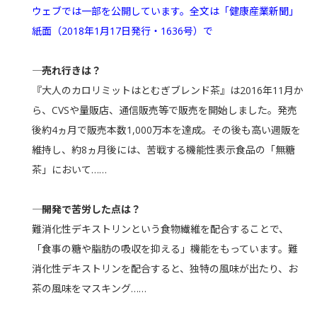
ウェブでは一部を公開しています。全文は「健康産業新聞」
紙面（2018年1月17日発行・1636号）で
―― 売れ行きは？
『大人のカロリミットはとむぎブレンド茶』は2016年11月か
ら、CVSや量販店、通信販売等で販売を開始しました。発売
後約4ヵ月で販売本数1,000万本を達成。その後も高い週販を
維持し、約8ヵ月後には、苦戦する機能性表示食品の「無糖
茶」において……
―― 開発で苦労した点は？
難消化性デキストリンという食物繊維を配合することで、
「食事の糖や脂肪の吸収を抑える」機能をもっています。難
消化性デキストリンを配合すると、独特の風味が出たり、お
茶の風味をマスキング……