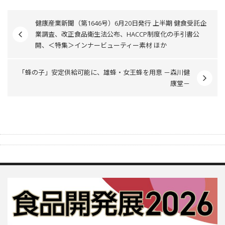
健康産業新聞（第1646号）6月20日発行 上半期 健食受託企
業調査、改正食品衛生法公布、HACCP制度化の手引書公
開、＜特集＞インナービューティー素材 ほか
「蜂の子」安定供給可能に、雄蜂・女王蜂を用意 －森川健
康堂－