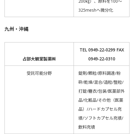
200㎏）、原料を100～
325meshへ微分化
九州・沖縄
TEL 0949-22-0299 FAX
占部大観堂製薬㈱
0949-22-0310
受託可能分野
錠剤/顆粒/原料調達/粉
砕/乾燥/混合/造粒/整粒/
打錠/糖衣/包装/医薬部外
品/化粧品/その他（医薬
品）/ハードカプセル充
填/ソフトカプセル充填/
飲料充填