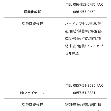
TEL 086-953-0476 FAX
備前化成㈱
086-953-0460
受託可能分野
ハードカプセル充填/錠
剤/顆粒/滅菌/乾燥/混合/
造粒/整粒/打錠/糖衣/濃
縮/抽出/包装/ソフトカプ
セル充填
TEL 0857-51-8686 FAX
㈱ファイナール
0857-51-8881
受託可能分野
錠剤/顆粒/滅菌/滅菌/粉