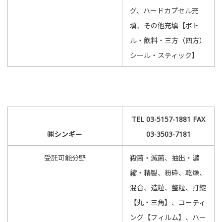
グ、ハードカプセル充
填、その他充填【ボト
ル・飲料・三方（四方）
シール・スティック】
TEL 03-5157-1881 FAX
㈱シンギー
03-3503-7181
受託可能分野
殺菌・滅菌、抽出・濃
縮・精製、粉砕、乾燥、
混合、造粒、整粒、打錠
【丸・三角】、コーティ
ング【フィルム】、ハー