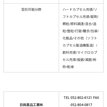
受託可能分野
ハードカプセル充填/ソ
フトカプセル充填/錠剤/
顆粒/原料調達/混合/造
粒/整粒/打錠/糖衣/包装/
化粧品/その他（ソフト
カプセル製造機製造）/
飲料充填/マイクロカプ
セル充填/殺菌/滅菌/粉
砕/乾燥
TEL 052-802-6121 FAX
日興薬品工業㈱
052-804-0817