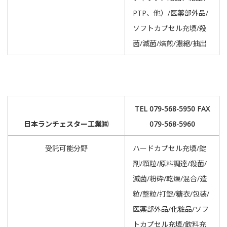
PTP、他）/医薬部外品/
ソフトカプセル充填/殺
菌/滅菌/焙煎/濃縮/抽出
TEL 079-568-5950 FAX
日本ランチェスター工業㈱
079-568-5960
受託可能分野
ハードカプセル充填/錠
剤/顆粒/原料調達/殺菌/
滅菌/粉砕/乾燥/混合/造
粒/整粒/打錠/糖衣/包装/
医薬部外品/化粧品/ソフ
トカプセル充填/飲料充