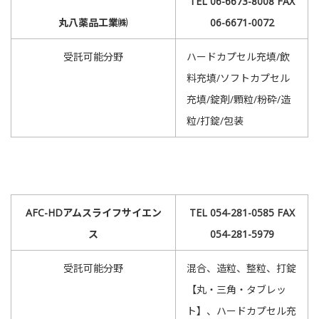
TEL 06-6673-8008 FAX
丸八薬品工業㈱
06-6671-0072
受託可能分野
ハードカプセル充填/飲
料充填/ソフトカプセル
充填/錠剤/顆粒/粉砕/造
粒/打錠/包装
AFC-HDアムスライフサイエン
TEL 054-281-0585 FAX
ス
054-281-5979
受託可能分野
混合、造粒、整粒、打錠
【丸・三角・タブレッ
ト】、ハードカプセル充