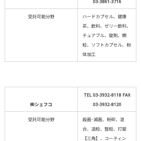
03-3861-3716
受託可能分野
ハードカプセル、健康
茶、飲料、ゼリー飲料、
チュアブル、錠剤、顆
粒、ソフトカプセル、粉
体加工
TEL 03-3932-8118 FAX
㈱シェフコ
03-3932-8120
受託可能分野
殺菌･滅菌、粉砕、混
合、造粒、整粒、打錠
【三角】、コーティン