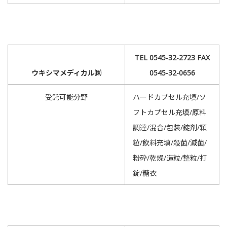
TEL 0545-32-2723 FAX
ウキシマメディカル㈱
0545-32-0656
受託可能分野
ハードカプセル充填/ソ
フトカプセル充填/原料
調達/混合/包装/錠剤/顆
粒/飲料充填/殺菌/滅菌/
粉砕/乾燥/造粒/整粒/打
錠/糖衣