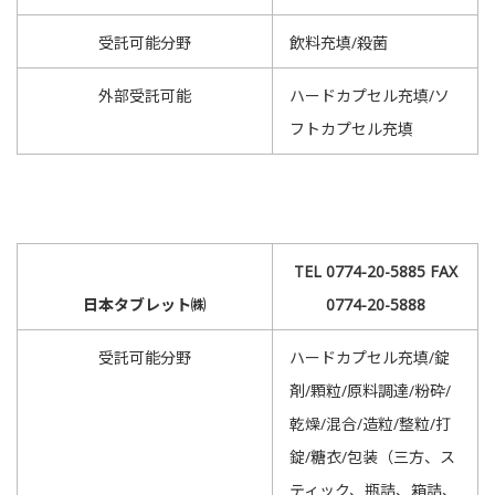
受託可能分野
飲料充填/殺菌
外部受託可能
ハードカプセル充填/ソ
フトカプセル充填
TEL 0774-20-5885 FAX
日本タブレット㈱
0774-20-5888
受託可能分野
ハードカプセル充填/錠
剤/顆粒/原料調達/粉砕/
乾燥/混合/造粒/整粒/打
錠/糖衣/包装（三方、ス
ティック、瓶詰、箱詰、