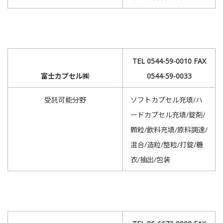
TEL 0544-59-0010 FAX
富士カプセル㈱
0544-59-0033
受託可能分野
ソフトカプセル充填/ハ
ードカプセル充填/錠剤/
顆粒/飲料充填/原料調達/
混合/造粒/整粒/打錠/糖
衣/抽出/包装