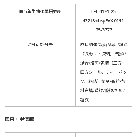
㈱百年生物化学研究所
TEL 0191-25-
4321&nbspFAX 0191-
25-3777
受託可能分野
原料調達/殺菌/滅菌/粉砕
（微粉末・凍結）/乾燥/
混合/焙煎/包装（三方・
四方シール、ティーバッ
ク、箱詰）錠剤/顆粒/飲
料充填/造粒/整粒/打錠/
糖衣
関東・甲信越