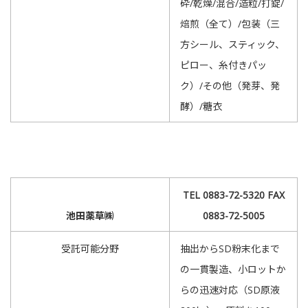
砕/乾燥/混合/造粒/打錠/
焙煎（全て）/包装（三
方シール、スティック、
ピロー、糸付きパッ
ク）/その他（発芽、発
酵）/糖衣
TEL 0883-72-5320 FAX
池田薬草㈱
0883-72-5005
受託可能分野
抽出からSD粉末化まで
の一貫製造、小ロットか
らの迅速対応（SD原液