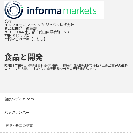
発行
インフォーマ マーケッツ ジャパン株式会社
食品と開発 編集部
〒101-0044 東京都千代田区鍛冶町1-8-3
神田91ビル 2階
お問い合わせは
【こちら】
食品と開発
昭和33年創刊。機能性素材/原料/技術・機器/行政/法規制/市場動向…食品業界の最新
ニュースを掲載。これからの食品開発を考える専門情報誌です。
健康メディア.com
バックナンバー
技術・機器の記事