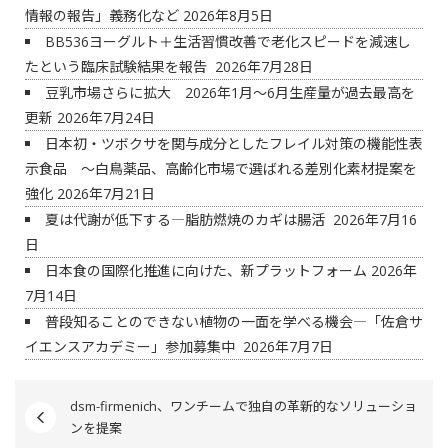
情報の報告」義務化など
2026年8月5日
BB536ヨーグルト＋生活習慣改善で老化スピードを減速し
たという臨床試験結果を報告
2026年7月28日
豆乳市場さらに拡大 2026年1月～6月生産量が過去最高を
更新
2026年7月24日
日本初・ツボクサを関与成分としたフレイル対策の機能性表
示食品 ～白鳥薬品、高齢化市場で選ばれる差別化素材提案を
強化
2026年7月21日
夏は代謝が低下する―脂肪燃焼のカギは腸活
2026年7月16
日
日本食の国際化推進に向けた、新プラットフォーム
2026年
7月14日
普段知ることのできない植物の一面を学べる機会―「佐倉サ
イエンスアカデミー」参加募集中
2026年7月7日
dsm-firmenich、ワンチームで独自の革新的なソリューショ
ンを提案