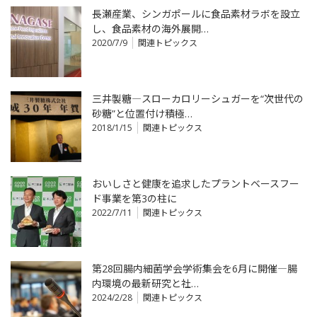
長瀬産業、シンガポールに食品素材ラボを設立
し、食品素材の海外展開…
2020/7/9
関連トピックス
三井製糖―スローカロリーシュガーを“次世代の
砂糖”と位置付け積極…
2018/1/15
関連トピックス
おいしさと健康を追求したプラントベースフー
ド事業を第3の柱に
2022/7/11
関連トピックス
第28回腸内細菌学会学術集会を6月に開催―腸
内環境の最新研究と社…
2024/2/28
関連トピックス