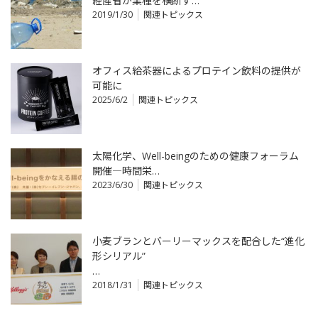
経産省が業種を横断す…
2019/1/30
関連トピックス
オフィス給茶器によるプロテイン飲料の提供が
可能に
2025/6/2
関連トピックス
太陽化学、Well-beingのための健康フォーラム
開催―時間栄…
2023/6/30
関連トピックス
小麦ブランとバーリーマックスを配合した“進化
形シリアル”
…
2018/1/31
関連トピックス