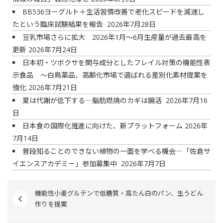
BB536ヨーグルト＋生活習慣改善で老化スピードを減速し
たという臨床試験結果を報告
2026年7月28日
豆乳市場さらに拡大 2026年1月～6月生産量が過去最高を
更新
2026年7月24日
日本初・ツボクサを関与成分としたフレイル対策の機能性表
示食品 ～白鳥薬品、高齢化市場で選ばれる差別化素材提案を
強化
2026年7月21日
夏は代謝が低下する―脂肪燃焼のカギは腸活
2026年7月16
日
日本食の国際化推進に向けた、新プラットフォーム
2026年
7月14日
普段知ることのできない植物の一面を学べる機会―「佐倉サ
イエンスアカデミー」参加募集中
2026年7月7日
機能性小麦グルテンで低糖質・高たん白のパン、生うどん
作りを提案