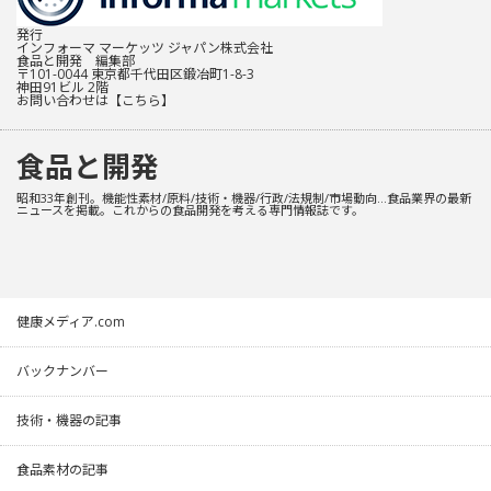
発行
インフォーマ マーケッツ ジャパン株式会社
食品と開発 編集部
〒101-0044 東京都千代田区鍛冶町1-8-3
神田91ビル 2階
お問い合わせは
【こちら】
食品と開発
昭和33年創刊。機能性素材/原料/技術・機器/行政/法規制/市場動向…食品業界の最新
ニュースを掲載。これからの食品開発を考える専門情報誌です。
健康メディア.com
バックナンバー
技術・機器の記事
食品素材の記事