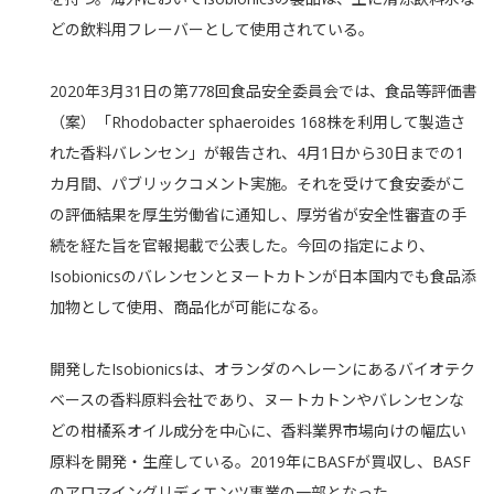
どの飲料用フレーバーとして使用されている。
2020年3月31日の第778回食品安全委員会では、食品等評価書
（案）「Rhodobacter sphaeroides 168株を利用して製造さ
れた香料バレンセン」が報告され、4月1日から30日までの1
カ月間、パブリックコメント実施。それを受けて食安委がこ
の評価結果を厚生労働省に通知し、厚労省が安全性審査の手
続を経た旨を官報掲載で公表した。今回の指定により、
Isobionicsのバレンセンとヌートカトンが日本国内でも食品添
加物として使用、商品化が可能になる。
開発したIsobionicsは、オランダのへレーンにあるバイオテク
ベースの香料原料会社であり、ヌートカトンやバレンセンな
どの柑橘系オイル成分を中心に、香料業界市場向けの幅広い
原料を開発・生産している。2019年にBASFが買収し、BASF
のアロマイングリディエンツ事業の一部となった。