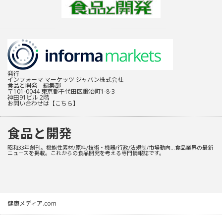
発行
インフォーマ マーケッツ ジャパン株式会社
食品と開発 編集部
〒101-0044 東京都千代田区鍛冶町1-8-3
神田91ビル 2階
お問い合わせは
【こちら】
食品と開発
昭和33年創刊。機能性素材/原料/技術・機器/行政/法規制/市場動向…食品業界の最新
ニュースを掲載。これからの食品開発を考える専門情報誌です。
健康メディア.com