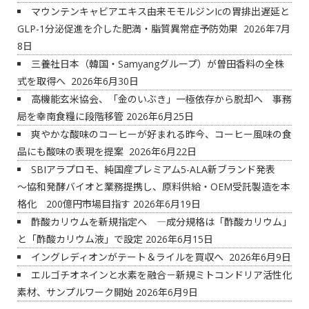
マウンテンキャビアエキス由来モモルジンIcの胃排出遅延と
GLP-1分泌促進を介した肥満・脂質異常症予防効果
2026年7月
8日
三養社日本（韓国・Samyangグループ）が曽田香料の全株
式を取得へ
2026年6月30日
高機能玄米協会、「金のいぶき」一極依存から脱却へ 事務
局を幸南食糧に段階移管
2026年6月25日
爽やかな酸味のコーヒーが好まれる昨今、コーヒー風味の食
品にも酸味の表現を提案
2026年6月22日
SBIアラプロモ、純国産プレミアム5-ALA新ブランド発表
～協和発酵バイオと業務提携し、原料供給・OEM受託製造を本
格化 200億円市場目指す
2026年6月19日
酢酸カリウムを新規指定へ ―成分規格は「酢酸カリウム」
と「酢酸カリウム液」で設定
2026年6月15日
イングレディオンがテート＆ライルを買収へ
2026年6月9日
エルゴチオネインと水素を融合－新規ミトコンドリア活性化
素材、サンプルワーク開始
2026年6月9日