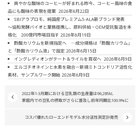
爽やかな酸味のコーヒーが好まれる昨今、コーヒー風味の食
品にも酸味の表現を提案
2026年6月22日
SBIアラプロモ、純国産プレミアム5-ALA新ブランド発表
～協和発酵バイオと業務提携し、原料供給・OEM受託製造を本
格化 200億円市場目指す
2026年6月19日
酢酸カリウムを新規指定へ ―成分規格は「酢酸カリウム」
と「酢酸カリウム液」で設定
2026年6月15日
イングレディオンがテート＆ライルを買収へ
2026年6月9日
エルゴチオネインと水素を融合－新規ミトコンドリア活性化
素材、サンプルワーク開始
2026年6月9日
2022年1-3月期における豆乳類の生産量は96,285kL
家庭内での豆乳の摂取がさらに普及し前年同期比100.9%に
コスパ優れたローエンドモデル水分活性測定計発売