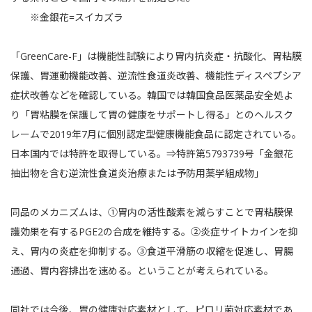
※金銀花=スイカズラ
「GreenCare-F」は機能性試験により胃内抗炎症・抗酸化、胃粘膜
保護、胃運動機能改善、逆流性食道炎改善、機能性ディスペプシア
症状改善などを確認している。韓国では韓国食品医薬品安全処よ
り「胃粘膜を保護して胃の健康をサポートし得る」とのヘルスク
レームで2019年7月に個別認定型健康機能食品に認定されている。
日本国内では特許を取得している。⇒特許第5793739号「金銀花
抽出物を含む逆流性食道炎治療または予防用薬学組成物」
同品のメカニズムは、①胃内の活性酸素を減らすことで胃粘膜保
護効果を有するPGE2の合成を維持する。②炎症サイトカインを抑
え、胃内の炎症を抑制する。③食道平滑筋の収縮を促進し、胃腸
通過、胃内容排出を速める。ということが考えられている。
同社では今後、胃の健康対応素材として、ピロリ菌対応素材であ