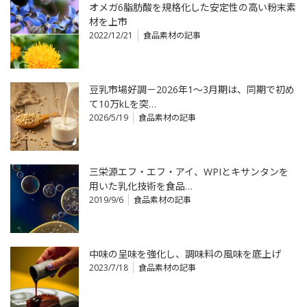
オメガ6脂肪酸を規格化した安定性の高い粉末素
材を上市
2022/12/21
食品素材の記事
豆乳市場好調－2026年1～3月期は、同期で初め
て10万kLを突…
2026/5/19
食品素材の記事
三栄源エフ・エフ・アイ、WPIとキサンタンを
用いた乳化技術を食品…
2019/9/6
食品素材の記事
中味の呈味を強化し、調味料の風味を底上げ
2023/7/18
食品素材の記事