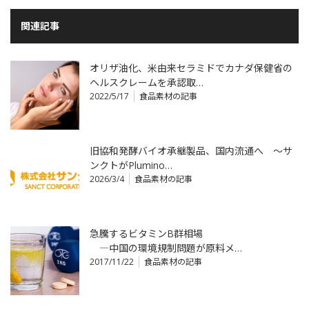
関連記事
オリザ油化、米由来セラミドでカナダ保健省の
ヘルスクレームを承認取…
2022/5/17
食品素材の記事
旧協和発酵バイオ承継製品、国内流通へ ～サ
ンクトがPlumino…
2026/3/4
食品素材の記事
急騰するビタミンB群相場
―中国の環境規制問題が原料メ…
2017/11/22
食品素材の記事