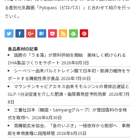
る差別化乳酸菌「Pylopass（ピロパス）」と合わせて紹介を行っ
ていく。
食品素材の記事
話題の「うま藻」が原料供給を開始 美味しく続けられる
DHA製品づくりをサポート
2026年8月3日
シーベリー由来パルミトレイン酸で日本初・肌弾力維持をサ
ポートする機能性表示食品
2026年7月30日
マウンテンキャビアエキス由来モモルジンIcの胃排出遅延と
GLP-1分泌促進を介した肥満・脂質異常症予防効果
2026年7月
8日
三養社日本（韓国・Samyangグループ）が曽田香料の全株
式を取得へ
2026年6月30日
高機能玄米協会、「金のいぶき」一極依存から脱却へ 事務
局を幸南食糧に段階移管
2026年6月25日