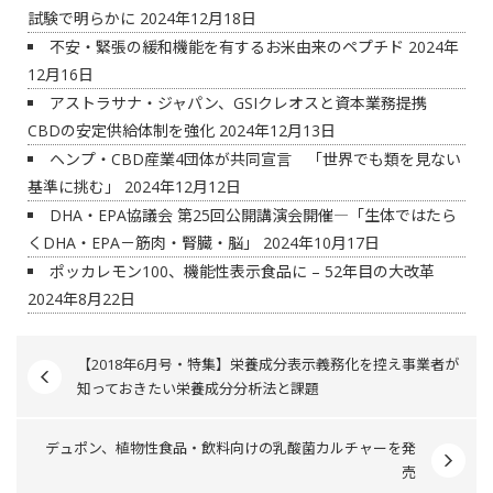
試験で明らかに
2024年12月18日
不安・緊張の緩和機能を有するお米由来のペプチド
2024年
12月16日
アストラサナ・ジャパン、GSIクレオスと資本業務提携
CBDの安定供給体制を強化
2024年12月13日
ヘンプ・CBD産業4団体が共同宣言 「世界でも類を見ない
基準に挑む」
2024年12月12日
DHA・EPA協議会 第25回公開講演会開催―「生体ではたら
くDHA・EPA－筋肉・腎臓・脳」
2024年10月17日
ポッカレモン100、機能性表示食品に – 52年目の大改革
2024年8月22日
【2018年6月号・特集】栄養成分表示義務化を控え事業者が
知っておきたい栄養成分分析法と課題
デュポン、植物性食品・飲料向けの乳酸菌カルチャーを発
売