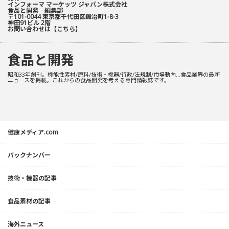
インフォーマ マーケッツ ジャパン株式会社
食品と開発 編集部
〒101-0044 東京都千代田区鍛冶町1-8-3
神田91ビル 2階
お問い合わせは
【こちら】
食品と開発
昭和33年創刊。機能性素材/原料/技術・機器/行政/法規制/市場動向…食品業界の最新
ニュースを掲載。これからの食品開発を考える専門情報誌です。
健康メディア.com
バックナンバー
技術・機器の記事
食品素材の記事
海外ニュース