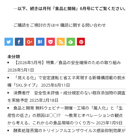
―以下、続きは月刊『食品と開発』6月号にてご覧ください。
ご購読をご検討の方は⇒
購読に関する問い合わせ
未分類
【2026年5月号】特集／食品の安全確保のための取り組み
2026年5月1日
「見える化」で安定運転と省エネ実現する新機構搭載の脱水
機「SKLタイプ」
2025年6月11日
消費者庁 安全性未評価・成分規定のない既存添加物の調査
を実施予定
2025年2月18日
食品と開発 無料ウェビナー開催―工場の「属人化」と「生
産性の低さ」の原因は◯◯⁉ ～教育とオペレーションの観点
から考える、これからの食品現場のつくり方～
2025年1月9日
酵素処理燕窩のトリインフルエンザウイルス感染抑制効果が