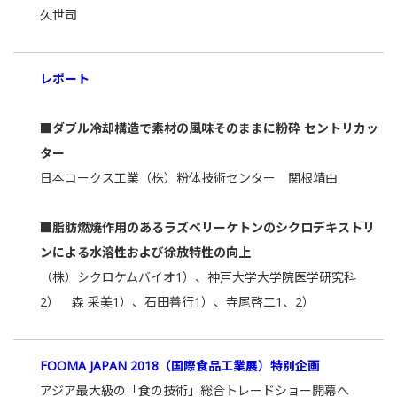
久世司
レポート
■ダブル冷却構造で素材の風味そのままに粉砕 セントリカッ
ター
日本コークス工業（株）粉体技術センター 関根靖由
■脂肪燃焼作用のあるラズベリーケトンのシクロデキストリ
ンによる水溶性および徐放特性の向上
（株）シクロケムバイオ1）、神戸大学大学院医学研究科
2） 森 采美1）、石田善行1）、寺尾啓二1、2）
FOOMA JAPAN 2018（国際食品工業展）特別企画
アジア最大級の「食の技術」総合トレードショー開幕へ