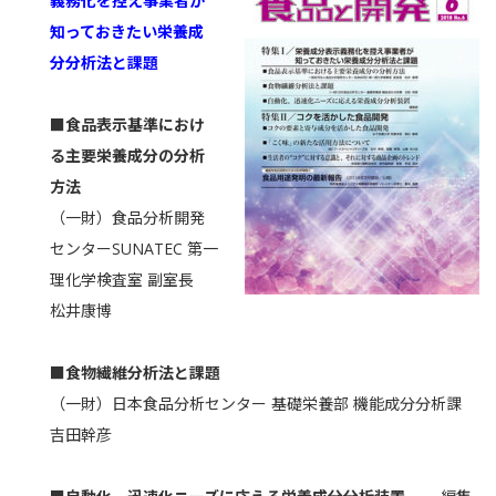
義務化を控え事業者が
知っておきたい栄養成
分分析法と課題
■食品表示基準におけ
る主要栄養成分の分析
方法
（一財）食品分析開発
センターSUNATEC 第一
理化学検査室 副室長
松井康博
■食物繊維分析法と課題
（一財）日本食品分析センター 基礎栄養部 機能成分分析課
吉田幹彦