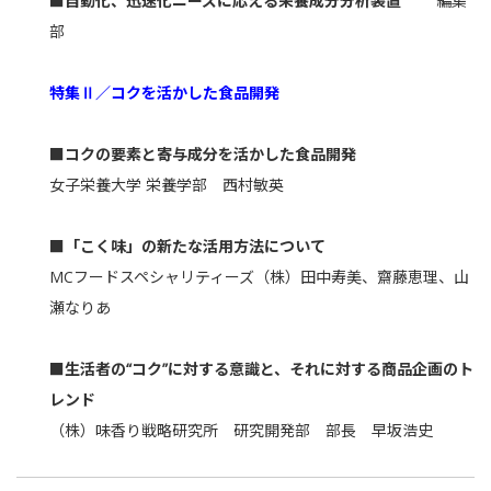
■自動化、迅速化ニーズに応える栄養成分分析装置
編集
部
特集Ⅱ／コクを活かした食品開発
■コクの要素と寄与成分を活かした食品開発
女子栄養大学 栄養学部 西村敏英
■「こく味」の新たな活用方法について
MCフードスペシャリティーズ（株）田中寿美、齋藤恵理、山
瀬なりあ
■生活者の“コク”に対する意識と、それに対する商品企画のト
レンド
（株）味香り戦略研究所 研究開発部 部長 早坂浩史