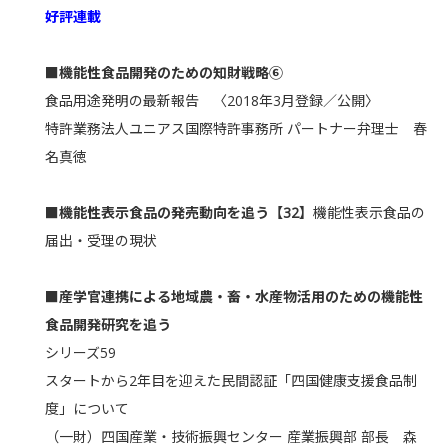
好評連載
■機能性食品開発のための知財戦略⑥
食品用途発明の最新報告 〈2018年3月登録／公開〉
特許業務法人ユニアス国際特許事務所 パートナー弁理士 春
名真徳
■機能性表示食品の発売動向を追う【32】
機能性表示食品の
届出・受理の現状
■産学官連携による地域農・畜・水産物活用のための機能性
食品開発研究を追う
シリーズ59
スタートから2年目を迎えた民間認証「四国健康支援食品制
度」について
（一財）四国産業・技術振興センター 産業振興部 部長 森