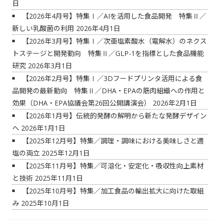
日
【2026年4月号】特集Ⅰ／AIを活用した食品開発 特集Ⅱ／
新しい乳酸菌の利用
2026年4月1日
【2026年3月号】特集Ⅰ／次亜塩素酸水（電解水）のネクス
トステージと開発動向 特集Ⅱ／GLP-1を指標とした食品機能
研究
2026年3月1日
【2026年2月号】特集Ⅰ／3Dフードプリンタ活用による食
品開発の最新動向 特集Ⅱ／DHA・EPAの筋肉組織への作用と
効果（DHA・EPA協議会第26回公開講演会）
2026年2月1日
【2026年1月号】伝統的発酵の解明から新たな発酵デザイン
へ
2026年1月1日
【2025年12月号】特集／調理・調味における美味しさと適
塩の両立
2025年12月1日
【2025年11月号】特集／可溶化・安定化・吸収性向上素材
と技術
2025年11月1日
【2025年10月号】特集／加工食品の輸出拡大に向けた取組
み
2025年10月1日