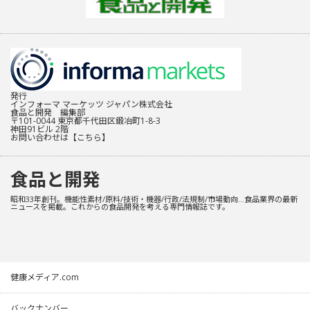
発行
インフォーマ マーケッツ ジャパン株式会社
食品と開発 編集部
〒101-0044 東京都千代田区鍛冶町1-8-3
神田91ビル 2階
お問い合わせは
【こちら】
食品と開発
昭和33年創刊。機能性素材/原料/技術・機器/行政/法規制/市場動向…食品業界の最新
ニュースを掲載。これからの食品開発を考える専門情報誌です。
健康メディア.com
バックナンバー