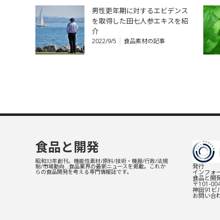
男性更年期に対するエビデンス
を取得した田七人参エキスを紹
介
2022/9/5
食品素材の記事
食品と開発
昭和33年創刊。機能性素材/原料/技術・機器/行政/法規
発行
制/市場動向…食品業界の最新ニュースを掲載。これか
インフォー
らの食品開発を考える専門情報誌です。
食品と開
〒101-0
神田91ビル
お問い合