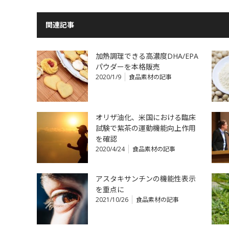
関連記事
加熱調理できる高濃度DHA/EPA
パウダーを本格販売
2020/1/9
食品素材の記事
オリザ油化、米国における臨床
試験で紫茶の運動機能向上作用
を確認
2020/4/24
食品素材の記事
アスタキサンチンの機能性表示
を重点に
2021/10/26
食品素材の記事