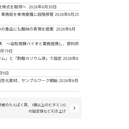
の全株式を取得へ
2026年6月30日
 事務局を幸南食糧に段階移管
2026年6月25
味の食品にも酸味の表現を提案
2026年6月
ド発表 ～協和発酵バイオと業務提携し、原料供
6月19日
ウム」と「酢酸カリウム液」で設定
2026年6
月9日
活性化素材、サンプルワーク開始
2026年6月
齢者のたんぱく質、1歳以上のビタミンD
の設定値など引き上げ