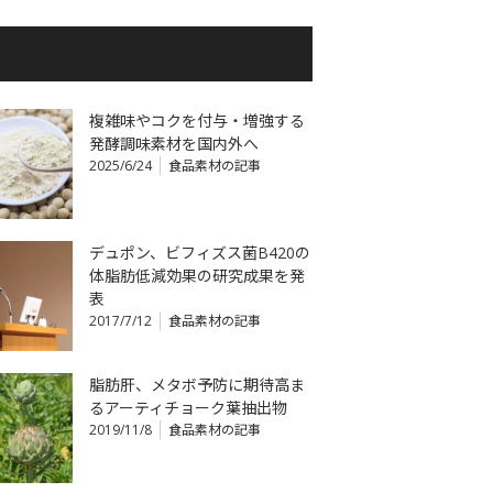
複雑味やコクを付与・増強する
発酵調味素材を国内外へ
2025/6/24
食品素材の記事
デュポン、ビフィズス菌B420の
体脂肪低減効果の研究成果を発
表
2017/7/12
食品素材の記事
脂肪肝、メタボ予防に期待高ま
るアーティチョーク葉抽出物
2019/11/8
食品素材の記事