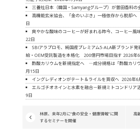
三養社日本（韓国・Samyangグループ）が曽田香料
高機能玄米協会、「金のいぶき」一極依存から脱却へ
日
爽やかな酸味のコーヒーが好まれる昨今、コーヒー風
22日
SBIアラプロモ、純国産プレミアム5-ALA新ブラン
給・OEM受託製造を本格化 200億円市場目指す
2026年
酢酸カリウムを新規指定へ ―成分規格は「酢酸カリ
月15日
イングレディオンがテート＆ライルを買収へ
2026年6
エルゴチオネインと水素を融合－新規ミトコンドリア
9日
林原、来年2月に“食の安全・健康情報”に関
高
するセミナーを開催