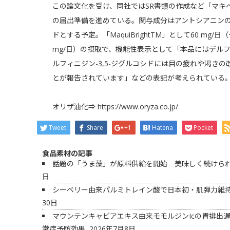
この論文化を受け、同社ではSR書類の作成など「マキ
の届出準備を進めている。関与成分はアントシアニンの一
ドとする予定。「MaquiBrightTM」として60 mg/
mg/日）の摂取で、機能性表示として「本品にはデルフ
ルフィニジン-3,5-ジグルコシドには目の疲れや渇き
とが報告されています」などの表記が考えられている
オリザ油化⇒
https://www.oryza.co.jp/
Tweet
Share
+1
Hatena
Pocket
食品素材の記事
話題の「うま藻」が原料供給を開始 美味しく続けられ
日
シーベリー由来パルミトレイン酸で日本初・肌弾力維
30日
マウンテンキャビアエキス由来モモルジンIcの胃排出遅
常症予防効果
2026年7月8日