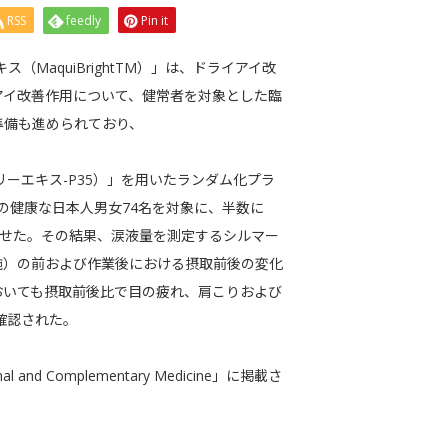
RSS
feedly
Pin it
（MaquiBrightTM）」は、ドライアイ改
アイ改善作用について、健常者を対象とした臨
準備も進められており、
キベリーエキス-P35）」を用いたランダム化プラ
の健康な日本人男女74名を対象に、半数に
継続摂取させた。その結果、涙液量を測定するシルマー
施）の前および作業後における摂取前後の変化
おいても摂取前後比で目の疲れ、肩こりおよび
善が確認された。
 and Complementary Medicine」に掲載さ