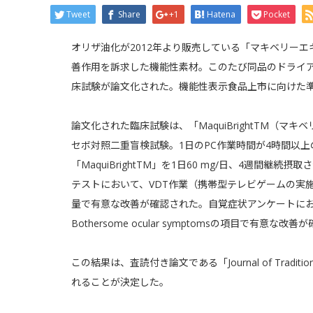
Tweet
Share
+1
Hatena
Pocket
オリザ油化が2012年より販売している「マキベリーエキス
善作用を訴求した機能性素材。このたび同品のドライ
床試験が論文化された。機能性表示食品上市に向けた
論文化された臨床試験は、「MaquiBrightTM（マ
セボ対照二重盲検試験。1日のPC作業時間が4時間以上
「MaquiBrightTM」を1日60 mg/日、4週間
テストにおいて、VDT作業（携帯型テレビゲームの実
量で有意な改善が確認された。自覚症状アンケートに
Bothersome ocular symptomsの項目で有意な改
この結果は、査読付き論文である「Journal of Traditional
れることが決定した。