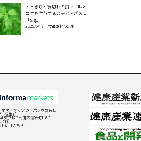
すっきりと後切れの良い甘味と
コクを付与するステビア新製品
「Sig…
2025/6/18
食品素材の記事
マ マーケッツ ジャパン株式会社
発 編集部
044 東京都千代田区鍛冶町1-8-3
 2階
わせは
【こちら】