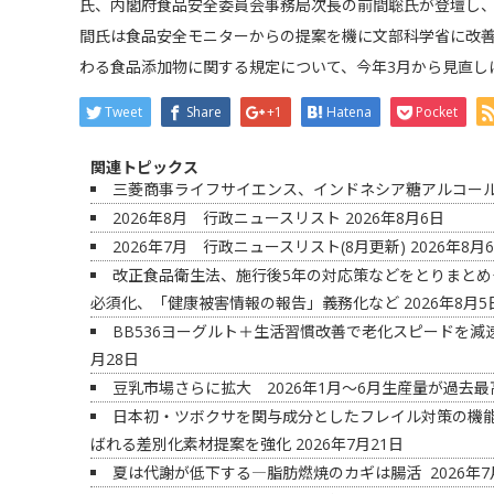
氏、内閣府食品安全委員会事務局次長の前間聡氏が登壇し
間氏は食品安全モニターからの提案を機に文部科学省に改
わる食品添加物に関する規定について、今年3月から見直し
Tweet
Share
+1
Hatena
Pocket
関連トピックス
三菱商事ライフサイエンス、インドネシア糖アルコー
2026年8月 行政ニュースリスト
2026年8月6日
2026年7月 行政ニュースリスト(8月更新)
2026年8月
改正食品衛生法、施行後5年の対応策などをとりまと
必須化、「健康被害情報の報告」義務化など
2026年8月5
BB536ヨーグルト＋生活習慣改善で老化スピードを
月28日
豆乳市場さらに拡大 2026年1月～6月生産量が過去
日本初・ツボクサを関与成分としたフレイル対策の機
ばれる差別化素材提案を強化
2026年7月21日
夏は代謝が低下する―脂肪燃焼のカギは腸活
2026年7