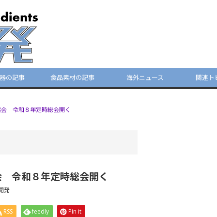
器の記事
食品素材の記事
海外ニュース
関連ト
協会 令和８年定時総会開く
会 令和８年定時総会開く
開発
RSS
feedly
Pin it