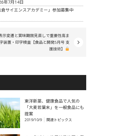
26年7月14日
佐倉サイエンスアカデミー」参加募集中
表示変遷と賞味期限見直しで重要性高ま
字装置・印字検査【食品と開発5月号 支
援技術】
東洋新薬、健康食品で人気の
「大麦若葉末」を一般食品にも
提案
2019/10/9
関連トピックス