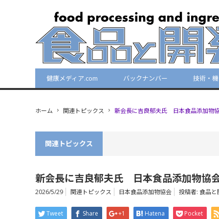
健康メディア.com
バックナンバー
技術・機
ホーム
関連トピックス
新会長に吉良郁夫氏 日本食品添加物
関連トピックス
新会長に吉良郁夫氏 日本食品添加物協
2026/5/29
関連トピックス
日本食品添加物協会
投稿者:
食品と
Tweet
Share
+1
Hatena
Pocket