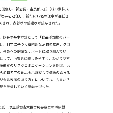
会を開催し、新会長に吉良郁夫氏（味の素株式
が理事を退任し、新たに12名の理事が選任さ
表彰され、表彰状や感謝状が授与された。
、協会の基本方針として「食品添加物のパー
し、科学に基づく継続的な活動の推進、グロ
、会員への的確なサポートに取り組んでい
として、消費者に親しみやすく、わかりやす
語形式のリスクコミニケーションを開発、活
ら消費者庁の食品表示懇談会で議論の始まる
ジタル表示のあり方」についても、会員から
見を発信していく意向を述べた。
仁氏、厚生労働省大臣官房審議官の榊原毅