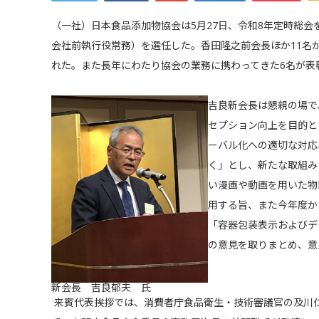
（一社）日本食品添加物協会は5月27日、令和8年定時総
会社前執行役常務）を選任した。香田隆之前会長ほか11名
れた。また長年にわたり協会の業務に携わってきた6名が
吉良新会長は懇親の場で
セプション向上を目的と
ーバル化への適切な対応
く」とし、新たな取組み
い漫画や動画を用いた物
用する旨、また今年度か
「容器包装表示およびデ
の意見を取りまとめ、意
新会長 吉良郁夫 氏
来賓代表挨拶では、消費者庁食品衛生・技術審議官の及川