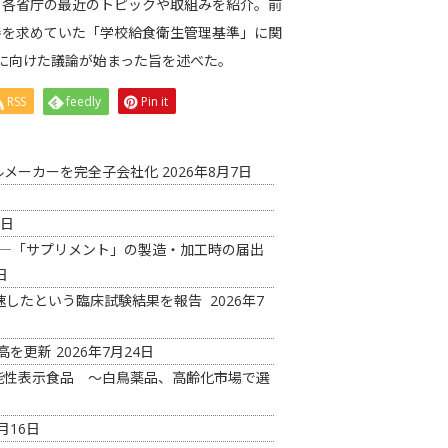
、各省庁の最近のトピックや取組みを紹介。前
善を求めていた「学校給食衛生管理基準」に関
に向けた議論が始まった旨を述べた。
RSS
feedly
Pin it
ルメーカーを完全子会社化
2026年8月7日
6日
め―「サプリメント」の製造・加工時の届出
日
減速したという臨床試験結果を報告
2026年7
最高を更新
2026年7月24日
能性表示食品 ～白鳥薬品、高齢化市場で選
月16日