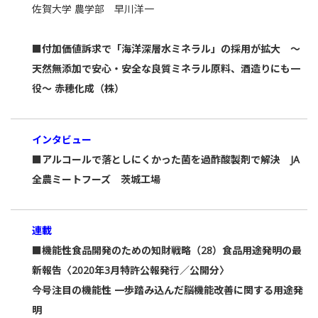
佐賀大学 農学部 早川洋一
■付加価値訴求で「海洋深層水ミネラル」の採用が拡大 ～
天然無添加で安心・安全な良質ミネラル原料、酒造りにも一
役～ 赤穂化成（株）
インタビュー
■アルコールで落としにくかった菌を過酢酸製剤で解決 JA
全農ミートフーズ 茨城工場
連載
■機能性食品開発のための知財戦略（28）食品用途発明の最
新報告〈2020年3月特許公報発行／公開分〉
今号注目の機能性 一歩踏み込んだ脳機能改善に関する用途発
明