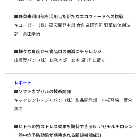
■野菜未利用部を活用した新たなエコフィードへの挑戦
キユーピー（株）研究開発本部 食創造研究所 野菜価値創造
部 倉田幸治
■様々な角度から食品ロス削減にチャレンジ
山崎製パン（株）総務本部 森本 廣 氏 に聞く
レポート
■ソフトカプセルの技術開発
キャタレント・ジャパン（株）製品開発部 小松琴絵、落合
絢子
■ヒトへの抗ストレス効果も期待できるN-アセチルチロシン
―熱中症予防効果が期待される新規機能成分