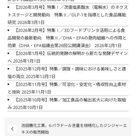
【2026年3月号】特集Ⅰ／次亜塩素酸水（電解水）のネクス
トステージと開発動向 特集Ⅱ／GLP-1を指標とした食品機能
研究
2026年3月1日
【2026年2月号】特集Ⅰ／3Dフードプリンタ活用による食
品開発の最新動向 特集Ⅱ／DHA・EPAの筋肉組織への作用と
効果（DHA・EPA協議会第26回公開講演会）
2026年2月1日
【2026年1月号】伝統的発酵の解明から新たな発酵デザイン
へ
2026年1月1日
【2025年12月号】特集／調理・調味における美味しさと適
塩の両立
2025年12月1日
【2025年11月号】特集／可溶化・安定化・吸収性向上素材
と技術
2025年11月1日
【2025年10月号】特集／加工食品の輸出拡大に向けた取組
み
2025年10月1日
池田糖化工業、6-パラドール含量を規格化したジンジャーエ
キスの販売開始