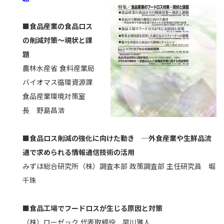
■食品産業の食品ロス
の削減対策～現状と課
題
農林水産省 食料産業局
バイオマス循環資源課
食品産業環境対策室
長 野島昌浩
■食品ロス削減の強化に向けた動き ─外食産業や生鮮品流
通で求められる情報通信技術の活用
みずほ総合研究所（株）調査本部 政策調査部 主任研究員 堀
千珠
■食品工場でフードロスが生じる原因と対策
（株）ローゼック 代表取締役 早川雅人