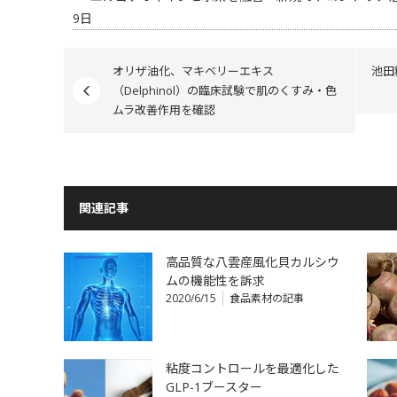
9日
オリザ油化、マキベリーエキス
池田
（Delphinol）の臨床試験で肌のくすみ・色
ムラ改善作用を確認
関連記事
高品質な八雲産風化貝カルシウ
ムの機能性を訴求
2020/6/15
食品素材の記事
粘度コントロールを最適化した
GLP-1ブースター