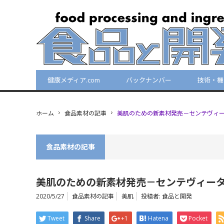
健康メディア.com
バックナンバー
技術・機
ホーム
食品素材の記事
美肌のための新素材発売－センテヴィ
食品素材の記事
美肌のための新素材発売－センテヴィー
2020/5/27
食品素材の記事
美肌
投稿者:
食品と開発
Tweet
Share
+1
Hatena
Pocket