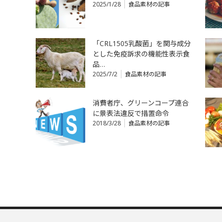
2025/1/28
食品素材の記事
「CRL1505乳酸菌」を関与成分
とした免疫訴求の機能性表示食
品…
2025/7/2
食品素材の記事
消費者庁、グリーンコープ連合
に景表法違反で措置命令
2018/3/28
食品素材の記事