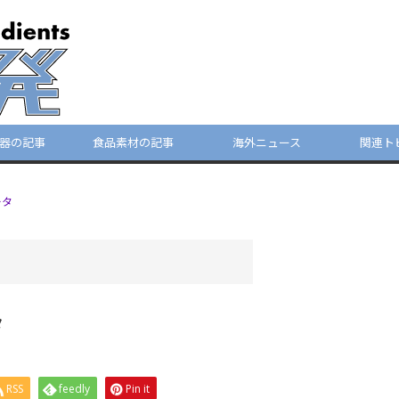
器の記事
食品素材の記事
海外ニュース
関連ト
ータ
タ
RSS
feedly
Pin it