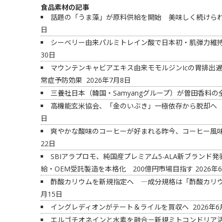
食品素材の記事
話題の「うま藻」が原料供給を開始 美味しく続けられ
日
シーベリー由来パルミトレイン酸で日本初・肌弾力維
30日
マウンテンキャビアエキス由来モモルジンIcの胃排出遅
常症予防効果
2026年7月8日
三養社日本（韓国・Samyangグループ）が曽田香料
高機能玄米協会、「金のいぶき」一極依存から脱却へ
日
爽やかな酸味のコーヒーが好まれる昨今、コーヒー風
22日
SBIアラプロモ、純国産プレミアム5-ALA新ブラン
給・OEM受託製造を本格化 200億円市場目指す
2026年
酢酸カリウムを新規指定へ ―成分規格は「酢酸カリ
月15日
イングレディオンがテート＆ライルを買収へ
2026年6
エルゴチオネインと水素を融合－新規ミトコンドリア