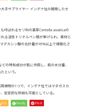
大手サプライヤー インデナ社の開発したセ
セリ科の薬草Centella asiaticaの
される活性トリテルペン類が挙げられ、素材と
マデカシン酸の合計量が45%以上で規格化さ
類などの特有成分が肌に作用し、肌の水分量、
れたという。
用植物の1つで、インデナ社ではマダガスカ
き、安定的な供給も可能としている。
RSS
feedly
Pin it