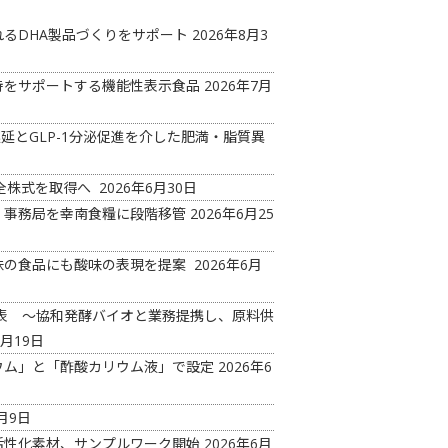
るDHA製品づくりをサポート
2026年8月3
持をサポートする機能性表示食品
2026年7月
延とGLP-1分泌促進を介した肥満・脂質異
の全株式を取得へ
2026年6月30日
 事務局を幸南食糧に段階移管
2026年6月25
味の食品にも酸味の表現を提案
2026年6月
ド発表 ～協和発酵バイオと業務提携し、原料供
6月19日
ウム」と「酢酸カリウム液」で設定
2026年6
月9日
活性化素材、サンプルワーク開始
2026年6月