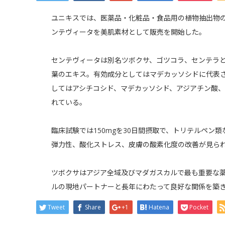
ユニキスでは、医薬品・化粧品・食品用の植物抽出物の
ンテヴィータを美肌素材として販売を開始した。
センテヴィータは別名ツボクサ、ゴツコラ、センテラとも呼ばれる
葉のエキス。有効成分としてはマデカッソシドに代表
してはアシチコシド、マデカッソシド、アジアチン酸、
れている。
臨床試験では150mgを30日間摂取で、トリテルペン
弾力性、酸化ストレス、皮膚の酸素化度の改善が見ら
ツボクサはアジア全域及びマダガスカルで最も重要な薬
ルの現地パートナーと長年にわたって良好な関係を築
Tweet
Share
+1
Hatena
Pocket