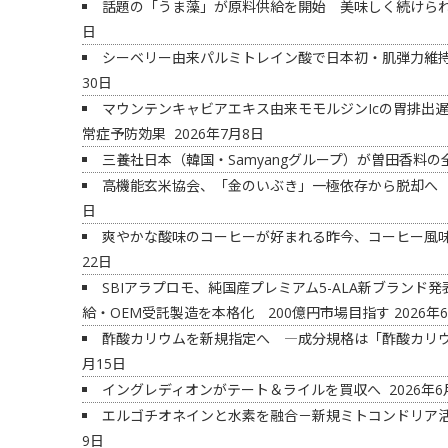
話題の「うま藻」が原料供給を開始 美味しく続けられ
日
シーベリー由来パルミトレイン酸で日本初・肌弾力維
30日
マウンテンキャビアエキス由来モモルジンIcの胃排出遅
常症予防効果
2026年7月8日
三養社日本（韓国・Samyangグループ）が曽田香料
高機能玄米協会、「金のいぶき」一極依存から脱却へ
日
爽やかな酸味のコーヒーが好まれる昨今、コーヒー風
22日
SBIアラプロモ、純国産プレミアム5-ALA新ブラン
給・OEM受託製造を本格化 200億円市場目指す
2026年
酢酸カリウムを新規指定へ ―成分規格は「酢酸カリ
月15日
イングレディオンがテート＆ライルを買収へ
2026年6
エルゴチオネインと水素を融合－新規ミトコンドリア
9日