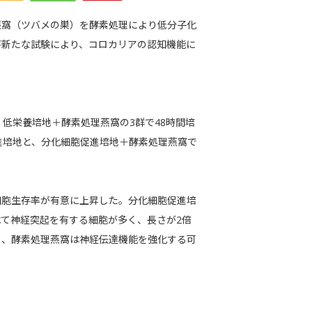
燕窩（ツバメの巣）を酵素処理により低分子化
び新たな試験により、コロカリアの認知機能に
、低栄養培地＋酵素処理燕窩の3群で48時間培
促進培地と、分化細胞促進培地＋酵素処理燕窩で
細胞生存率が有意に上昇した。分化細胞促進培
て神経突起を有する細胞が多く、長さが2倍
ら、酵素処理燕窩は神経伝達機能を強化する可