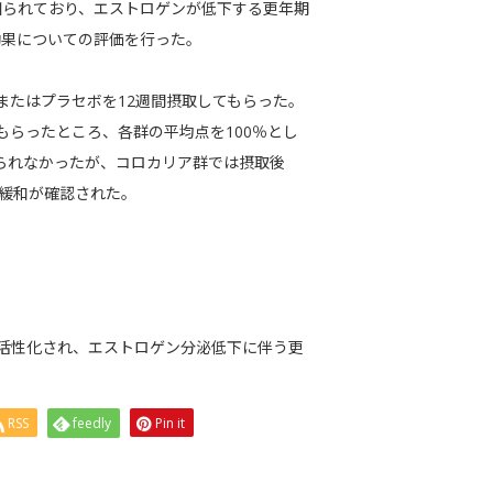
知られており、エストロゲンが低下する更年期
効果についての評価を行った。
/日またはプラセボを12週間摂取してもらった。
もらったところ、各群の平均点を100％とし
見られなかったが、コロカリア群では摂取後
の緩和が確認された。
活性化され、エストロゲン分泌低下に伴う更
。
RSS
feedly
Pin it