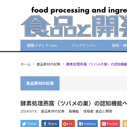
健康メディア.com
バックナンバー
技術・機
ホーム
食品素材の記事
酵素処理燕窩（ツバメの巣）の認知機
食品素材の記事
酵素処理燕窩（ツバメの巣）の認知機能
2024/3/18
食品素材の記事
脳機能
投稿者:
食品と開発
Tweet
Share
+1
Hatena
Pocket