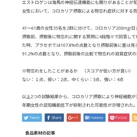
エストロゲンは海馬の神経伝達機能にも関りがあることが
女性において、コロカリア摂取による物忘れ症状に対する
41～61歳の女性35名を2群に分けて、コロカリア200mg
摂取前、摂取後に物忘れに関する質問に4段階※で回答して
た時、プラセボでは107.8%の点数となり摂取前後に差は
91.2%の点数となり、摂取前後の比較で物忘れの自覚症状
※物忘れをしたことがあるか （スコアが低い方が良い）
ない：１点、弱い：2点、中くらい：3点、強い：4点
以上2つの試験結果から、コロカリア摂取により神経細胞が
年期女性の認知機能低下が抑制された可能性が示唆された
Tweet
Share
+1
Hatena
Pocket
食品素材の記事