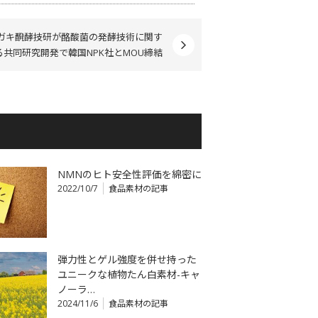
ガキ醗酵技研が酪酸菌の発酵技術に関す
る共同研究開発で韓国NPK社とMOU締結
NMNのヒト安全性評価を綿密に
2022/10/7
食品素材の記事
弾力性とゲル強度を併せ持った
ユニークな植物たん白素材-キャ
ノーラ…
2024/11/6
食品素材の記事