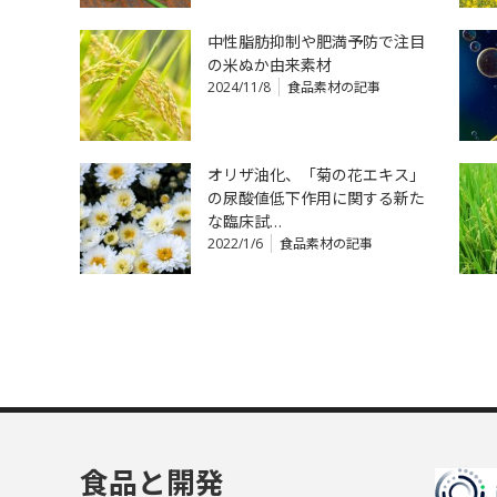
中性脂肪抑制や肥満予防で注目
の米ぬか由来素材
2024/11/8
食品素材の記事
オリザ油化、「菊の花エキス」
の尿酸値低下作用に関する新た
な臨床試…
2022/1/6
食品素材の記事
食品と開発