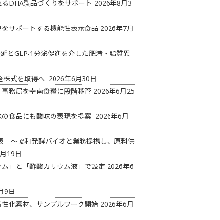
るDHA製品づくりをサポート
2026年8月3
持をサポートする機能性表示食品
2026年7月
延とGLP-1分泌促進を介した肥満・脂質異
の全株式を取得へ
2026年6月30日
 事務局を幸南食糧に段階移管
2026年6月25
味の食品にも酸味の表現を提案
2026年6月
ド発表 ～協和発酵バイオと業務提携し、原料供
6月19日
ウム」と「酢酸カリウム液」で設定
2026年6
月9日
活性化素材、サンプルワーク開始
2026年6月