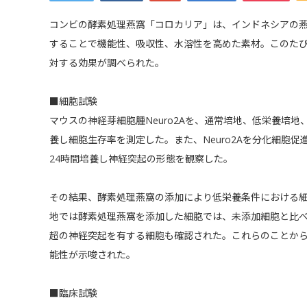
コンビの酵素処理燕窩「コロカリア」は、インドネシアの
することで機能性、吸収性、水溶性を高めた素材。このた
対する効果が調べられた。
■細胞試験
マウスの神経芽細胞腫Neuro2Aを、通常培地、低栄養培地
養し細胞生存率を測定した。また、Neuro2Aを分化細胞
24時間培養し神経突起の形態を観察した。
その結果、酵素処理燕窩の添加により低栄養条件における
地では酵素処理燕窩を添加した細胞では、未添加細胞と比べ
超の神経突起を有する細胞も確認された。これらのことか
能性が示唆された。
■臨床試験