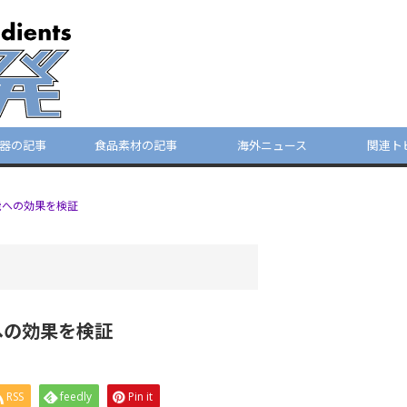
器の記事
食品素材の記事
海外ニュース
関連ト
能への効果を検証
への効果を検証
RSS
feedly
Pin it