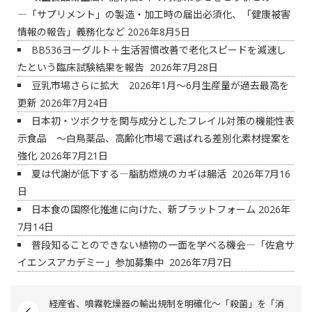
―「サプリメント」の製造・加工時の届出必須化、「健康被害
情報の報告」義務化など
2026年8月5日
BB536ヨーグルト＋生活習慣改善で老化スピードを減速し
たという臨床試験結果を報告
2026年7月28日
豆乳市場さらに拡大 2026年1月～6月生産量が過去最高を
更新
2026年7月24日
日本初・ツボクサを関与成分としたフレイル対策の機能性表
示食品 ～白鳥薬品、高齢化市場で選ばれる差別化素材提案を
強化
2026年7月21日
夏は代謝が低下する―脂肪燃焼のカギは腸活
2026年7月16
日
日本食の国際化推進に向けた、新プラットフォーム
2026年
7月14日
普段知ることのできない植物の一面を学べる機会―「佐倉サ
イエンスアカデミー」参加募集中
2026年7月7日
経産省、噴霧乾燥器の輸出規制を明確化～「殺菌」を「消