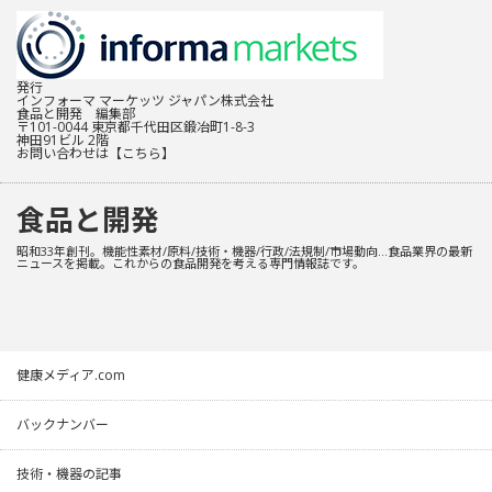
発行
インフォーマ マーケッツ ジャパン株式会社
食品と開発 編集部
〒101-0044 東京都千代田区鍛冶町1-8-3
神田91ビル 2階
お問い合わせは
【こちら】
食品と開発
昭和33年創刊。機能性素材/原料/技術・機器/行政/法規制/市場動向…食品業界の最新
ニュースを掲載。これからの食品開発を考える専門情報誌です。
健康メディア.com
バックナンバー
技術・機器の記事