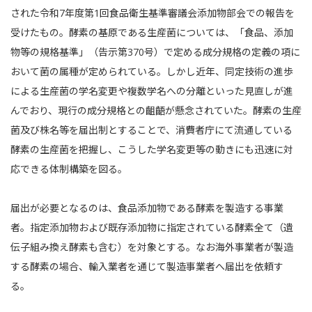
された令和7年度第1回食品衛生基準審議会添加物部会での報告を
受けたもの。酵素の基原である生産菌については、「食品、添加
物等の規格基準」（告示第370号）で定める成分規格の定義の項に
おいて菌の属種が定められている。しかし近年、同定技術の進歩
による生産菌の学名変更や複数学名への分離といった見直しが進
んでおり、現行の成分規格との齟齬が懸念されていた。酵素の生産
菌及び株名等を届出制とすることで、消費者庁にて流通している
酵素の生産菌を把握し、こうした学名変更等の動きにも迅速に対
応できる体制構築を図る。
届出が必要となるのは、食品添加物である酵素を製造する事業
者。指定添加物および既存添加物に指定されている酵素全て（遺
伝子組み換え酵素も含む）を対象とする。なお海外事業者が製造
する酵素の場合、輸入業者を通じて製造事業者へ届出を依頼す
る。