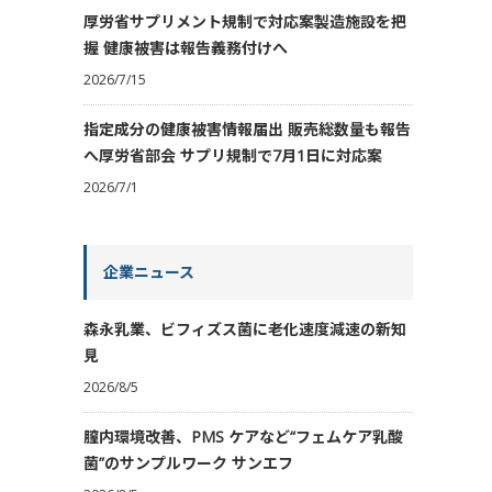
厚労省サプリメント規制で対応案製造施設を把
握 健康被害は報告義務付けへ
2026/7/15
指定成分の健康被害情報届出 販売総数量も報告
へ厚労省部会 サプリ規制で7月1日に対応案
2026/7/1
企業ニュース
森永乳業、ビフィズス菌に老化速度減速の新知
見
2026/8/5
膣内環境改善、PMS ケアなど“フェムケア乳酸
菌”のサンプルワーク サンエフ