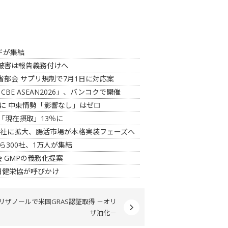
ンドが集結
被害は報告義務付けへ
部会 サプリ規制で7月1日に対応案
CBE ASEAN2026」、バンコクで開催
3割に 中東情勢「影響なし」はゼロ
「現在摂取」13％に
6社に拡大、腸活市場が本格実装フェーズへ
から300社、1万人が集結
 GMPの義務化提案
日健栄協が呼びかけ
オリザノールで米国GRAS認証取得 －オリ
ザ油化－