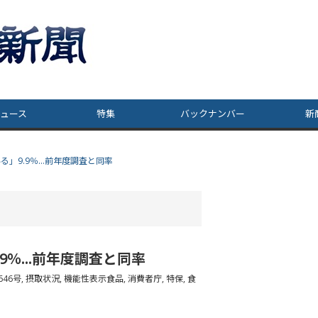
ュース
特集
バックナンバー
新
る」9.9％…前年度調査と同率
9％…前年度調査と同率
46号
,
摂取状況
,
機能性表示食品
,
消費者庁
,
特保
,
食