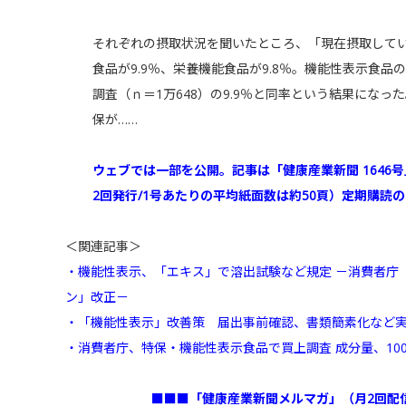
それぞれの摂取状況を聞いたところ、「現在摂取してい
食品が9.9％、栄養機能食品が9.8％。機能性表示食
調査（ｎ＝1万648）の9.9％と同率という結果になっ
保が……
ウェブでは一部を公開。記事は「健康産業新聞 1646
2回発行/1号あたりの平均紙面数は約50頁）定期購読
＜関連記事＞
・機能性表示、「エキス」で溶出試験など規定 －消費者庁
ン」改正－
・「機能性表示」改善策 届出事前確認、書類簡素化など
・消費者庁、特保・機能性表示食品で買上調査 成分量、100
■■■「健康産業新聞メルマガ」（月2回配