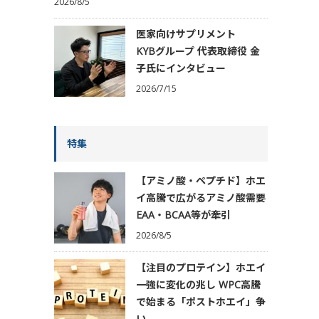
2026/8/5
医家向けサプリメント
KYBグループ 代表取締役 金
子氏にインタビュー
2026/7/15
特集
【アミノ酸・ペプチド】ホエ
イ高騰で広がるアミノ酸需要
EAA・BCAA等が牽引
2026/8/5
【注目のプロテイン】ホエイ
一強に変化の兆し WPC高騰
で始まる「ポストホエイ」争
い