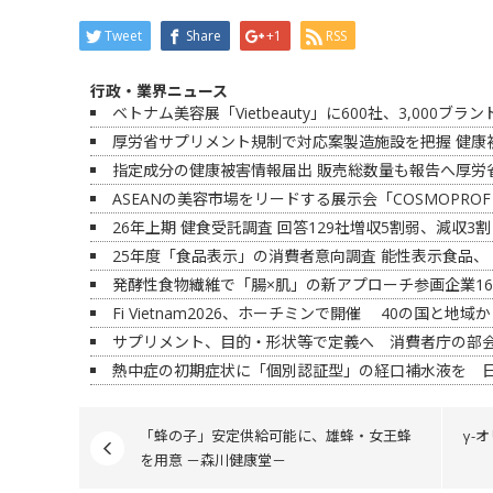
Tweet
Share
+1
RSS
行政・業界ニュース
ベトナム美容展「Vietbeauty」に600社、3,000ブラ
厚労省サプリメント規制で対応案製造施設を把握 健康
指定成分の健康被害情報届出 販売総数量も報告へ厚労省
ASEANの美容市場をリードする展示会「COSMOPROF 
26年上期 健食受託調査 回答129社増収5割弱、減収
25年度「食品表示」の消費者意向調査 能性表示食品、
発酵性食物繊維で「腸×肌」の新アプローチ参画企業1
Fi Vietnam2026、ホーチミンで開催 40の国と地域
サプリメント、目的・形状等で定義へ 消費者庁の部会
熱中症の初期症状に「個別認証型」の経口補水液を 
「蜂の子」安定供給可能に、雄蜂・女王蜂
γ-
を用意 －森川健康堂－