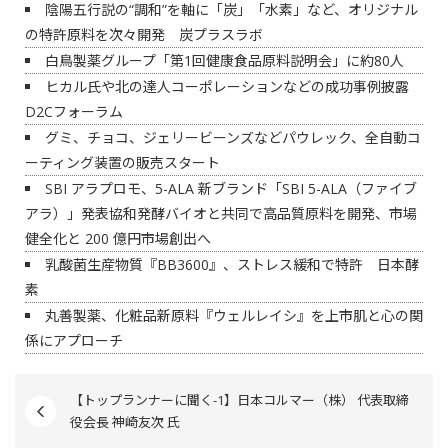
陰陽五行説の“調和”を軸に「炭」「水素」など、オリジナル
の特許原料を次々開発 炭プラスラボ
白鳥製薬グループ「第1回健康食品原料説明会」に約80人
ヒカル氏や北の達人コーポレーションなどの成功事例披露
D2Cフォーラム
グミ、チョコ、ジェリービーンズなどパウレック、全自動コ
ーティング装置の販売スタート
SBI アラプロモ、5-ALA 新ブランド「SBI 5-ALA（ファイブ
アラ）」発表協和発酵バイオと共同で高品質原料を開発、市場
健全化と 200 億円市場創出へ
乳酸菌生産物質『BB3600』、ストレス緩和で特許 日本酵
素
丸善製薬、化粧品新原料『ウェルレイシ』を上市肌と心の関
係にアプローチ
【トップランナーに聞く-1】日本コルマー（株） 代表取締
役会長 神崎友次 氏