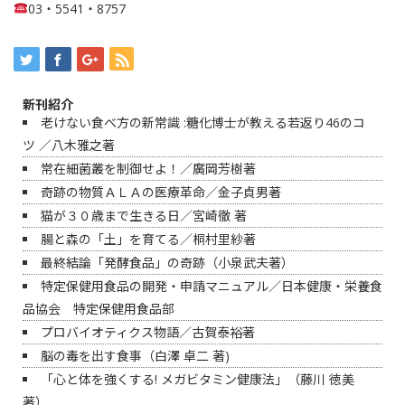
03・5541・8757
新刊紹介
老けない食べ方の新常識 :糖化博士が教える若返り46のコ
ツ ／八木雅之著
常在細菌叢を制御せよ！／廣岡芳樹著
奇跡の物質ＡＬＡの医療革命／金子貞男著
猫が３０歳まで生きる日／宮崎徹 著
腸と森の「土」を育てる／桐村里紗著
最終結論「発酵食品」の奇跡（小泉武夫著）
特定保健用食品の開発・申請マニュアル／日本健康・栄養食
品協会 特定保健用食品部
プロバイオティクス物語／古賀泰裕著
脳の毒を出す食事（白澤 卓二 著)
「心と体を強くする! メガビタミン健康法」（藤川 徳美
著）