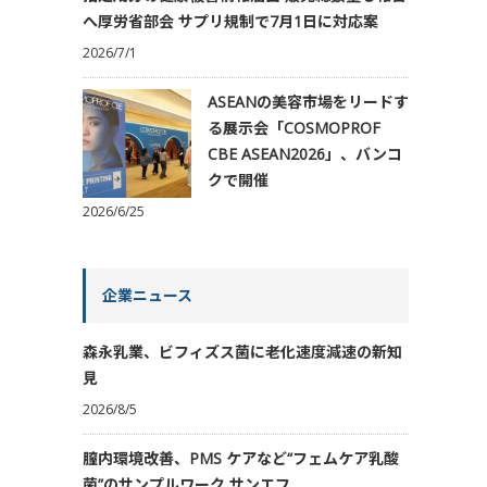
へ厚労省部会 サプリ規制で7月1日に対応案
2026/7/1
ASEANの美容市場をリードす
る展示会「COSMOPROF
CBE ASEAN2026」、バンコ
クで開催
2026/6/25
企業ニュース
森永乳業、ビフィズス菌に老化速度減速の新知
見
2026/8/5
膣内環境改善、PMS ケアなど“フェムケア乳酸
菌”のサンプルワーク サンエフ