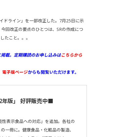
イドライン」を一部改正した。7月25日に示
。今回改正の要点のひとつは、SRの作成につ
更したこと。。。
に掲載。
定期購読のお申し込みは
こちらから
、
電子版ページ
からも閲覧いただけます。
2年版」 好評販売中■
機能性表示食品への対応」を追加。各社の
この一冊に。健康食品・化粧品の製造、