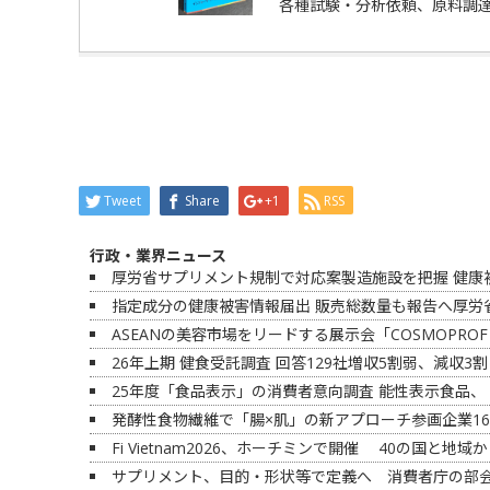
各種試験・分析依頼、原料調
Tweet
Share
+1
RSS
行政・業界ニュース
厚労省サプリメント規制で対応案製造施設を把握 健康
指定成分の健康被害情報届出 販売総数量も報告へ厚労省
ASEANの美容市場をリードする展示会「COSMOPROF 
26年上期 健食受託調査 回答129社増収5割弱、減収
25年度「食品表示」の消費者意向調査 能性表示食品、
発酵性食物繊維で「腸×肌」の新アプローチ参画企業1
Fi Vietnam2026、ホーチミンで開催 40の国と地域
サプリメント、目的・形状等で定義へ 消費者庁の部会