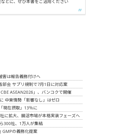
達などに、ぜひ本書をご活用ください
被害は報告義務付けへ
部会 サプリ規制で7月1日に対応案
CBE ASEAN2026」、バンコクで開催
3割に 中東情勢「影響なし」はゼロ
「現在摂取」13％に
6社に拡大、腸活市場が本格実装フェーズへ
から300社、1万人が集結
 GMPの義務化提案