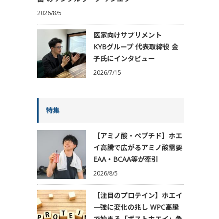
2026/8/5
医家向けサプリメント
KYBグループ 代表取締役 金
子氏にインタビュー
2026/7/15
特集
【アミノ酸・ペプチド】ホエ
イ高騰で広がるアミノ酸需要
EAA・BCAA等が牽引
2026/8/5
【注目のプロテイン】ホエイ
一強に変化の兆し WPC高騰
で始まる「ポストホエイ」争