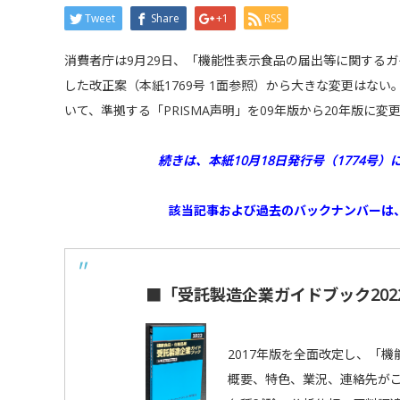
Tweet
Share
+1
RSS
消費者庁は9月29日、「機能性表示食品の届出等に関するガ
した改正案（本紙1769号 1面参照）から大きな変更はない
いて、準拠する「PRISMA声明」を09年版から20年版に変
続きは、本紙10月18日発行号（1774号）
該当記事および過去のバックナンバーは
■「受託製造企業ガイドブック202
2017年版を全面改定し、「
概要、特色、業況、連絡先が