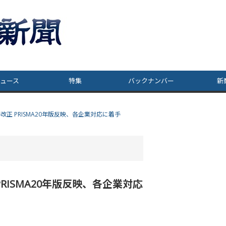
ュース
特集
バックナンバー
新
正 PRISMA20年版反映、各企業対応に着手
ISMA20年版反映、各企業対応