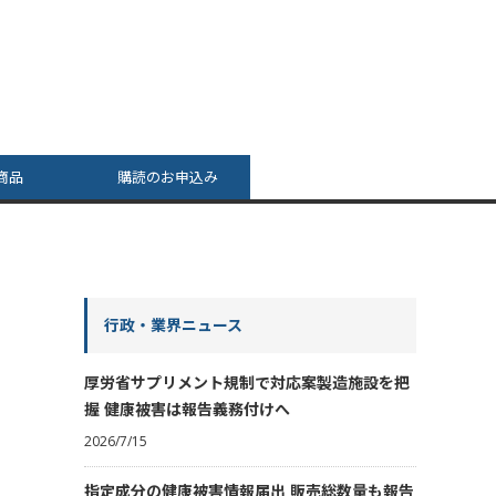
商品
購読のお申込み
行政・業界ニュース
厚労省サプリメント規制で対応案製造施設を把
握 健康被害は報告義務付けへ
2026/7/15
指定成分の健康被害情報届出 販売総数量も報告